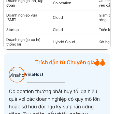
Doanh nghiệp lớn, tập
Có sẵn n
Colocation
đoàn
yêu cầu 
Doanh nghiệp vừa
Giảm chi
Cloud
(SME)
rộng
Startup
Cloud
Triển kha
Doanh nghiệp có hệ
Hybrid Cloud
Kết hợp 
thống lai
Trích dẫn từ Chuyên gia
VinaHost
Colocation thường phát huy tối đa hiệu
quả với các doanh nghiệp có quy mô lớn
hoặc sở hữu đội ngũ kỹ sư phần cứng