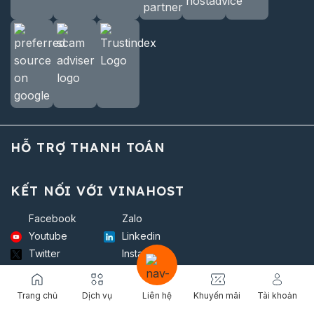
HỖ TRỢ THANH TOÁN
KẾT NỐI VỚI VINAHOST
Facebook
Zalo
Youtube
Linkedin
Twitter
Instagram
Github
Trang chủ
Dịch vụ
Liên hệ
Khuyến mãi
Tài khoản
Bản quyền © 2026. Công ty TNHH VINAHOST.