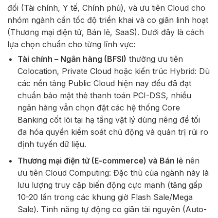
đối (Tài chính, Y tế, Chính phủ), và ưu tiên Cloud cho
nhóm ngành cần tốc độ triển khai và co giãn linh hoạt
(Thương mại điện tử, Bán lẻ, SaaS). Dưới đây là cách
lựa chọn chuẩn cho từng lĩnh vực:
Tài chính – Ngân hàng (BFSI)
thường ưu tiên
Colocation, Private Cloud hoặc kiến trúc Hybrid: Dù
các nền tảng Public Cloud hiện nay đều đã đạt
chuẩn bảo mật thẻ thanh toán PCI-DSS, nhiều
ngân hàng vẫn chọn đặt các hệ thống Core
Banking cốt lõi tại hạ tầng vật lý dùng riêng để tối
đa hóa quyền kiểm soát chủ động và quản trị rủi ro
định tuyến dữ liệu.
Thương mại điện tử (E-commerce) và Bán lẻ
nên
ưu tiên Cloud Computing: Đặc thù của ngành này là
lưu lượng truy cập biến động cực mạnh (tăng gấp
10-20 lần trong các khung giờ Flash Sale/Mega
Sale). Tính năng tự động co giãn tài nguyên (Auto-