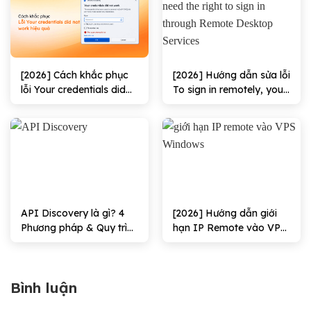
[2026] Cách khắc phục
[2026] Hướng dẫn sửa lỗi
lỗi Your credentials did
To sign in remotely, you
not work hiệu quả
need the right to sign in
through Remote
Desktop Services hiệu
quả
API Discovery là gì? 4
[2026] Hướng dẫn giới
Phương pháp & Quy trình
hạn IP Remote vào VPS
triển khai
Windows Hiệu quả
Bình luận