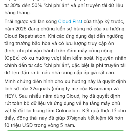
từ 30% đến 50% “chi phí ẩn” và phí truyền tải dữ liệu
hàng tháng.
Trái ngược với làn sóng
Cloud First
của thập kỷ trước,
năm 2026 đang chứng kiến sự bùng nổ của xu hướng
Cloud Repatriation. Khi các ứng dụng đạt đến ngưỡng
tăng trưởng bão hòa và có lưu lượng truy cập ổn
định, chi phí vận hành trên đám mây công cộng
(OpEx) có xu hướng vượt tầm kiểm soát. Nguyên nhân
chính đến từ các “chi phí ẩn”, đặc biệt là phí truyền tải
dữ liệu đầu ra bị các nhà cung cấp áp giá rất cao.
Minh chứng điển hình cho xu hướng này là quyết định
lịch sử của 37signals (công ty mẹ của Basecamp và
HEY). Sau nhiều năm dùng Cloud, họ đã quyết định
rút toàn bộ dữ liệu và ứng dụng về hạ tầng máy chủ
vật lý đặt tại trung tâm Colocation. Kết quả thực tế cho
thấy, động thái này đã giúp 37signals tiết kiệm tới hơn
10 triệu USD trong vòng 5 năm.