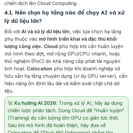
chiến dịch lên Cloud Computing.
4.1. Nên chọn hạ tầng nào để chạy AI và xử
lý dữ liệu lớn?
Đối với
AI và xử lý dữ liệu lớn
, việc lựa chọn hạ tầng
phụ thuộc vào
mô hình triển khai và đặc thù khối
lượng công việc
.
Cloud
phù hợp khi cần huấn luyện
mô hình theo đợt, mở rộng GPU/CPU nhanh, hoặc
thử nghiệm (PoC) do khả năng cấp phát tài nguyên
linh hoạt.
Colocation
phù hợp khi doanh nghiệp sở
hữu sẵn hạ tầng chuyên dụng (ví dụ GPU server), cần
hiệu năng ổn định lâu dài và kiểm soát chặt chẽ dữ
liệu.
🚀
Xu hướng AI 2026
: Trong xử lý AI, hãy áp dụng
chiến lược phân tách. Dùng Cloud để “Huấn luyện”
(Training) do cần lượng lớn GPU co giãn tức thời.
Sau khi mô hình đã hoàn thiện, hãy đưa về
Colocation để “Thực thi” (Inference) nhằm tận