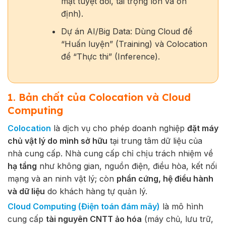
mật tuyệt đối, tải trọng lớn và ổn
định).
Dự án AI/Big Data: Dùng Cloud để
“Huấn luyện” (Training) và Colocation
để “Thực thi” (Inference).
1. Bản chất của Colocation và Cloud
Computing
Colocation
là dịch vụ cho phép doanh nghiệp
đặt máy
chủ vật lý do mình sở hữu
tại trung tâm dữ liệu của
nhà cung cấp. Nhà cung cấp chỉ chịu trách nhiệm về
hạ tầng
như không gian, nguồn điện, điều hòa, kết nối
mạng và an ninh vật lý; còn
phần cứng, hệ điều hành
và dữ liệu
do khách hàng tự quản lý.
Cloud Computing (Điện toán đám mây)
là mô hình
cung cấp
tài nguyên CNTT ảo hóa
(máy chủ, lưu trữ,