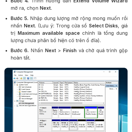
Bước 4.
Trình hướng dẫn
Extend Volume Wizard
mở ra, chọn
Next
.
Bước 5.
Nhập dung lượng mở rộng mong muốn rồi
nhấn
Next
. (Lưu ý: Trong cửa sổ
Select Disks
, giá
trị
Maximum available space
chính là tổng dung
lượng chưa phân bổ hiện có trên ổ đĩa).
Bước 6.
Nhấn
Next
>
Finish
và chờ quá trình gộp
hoàn tất.