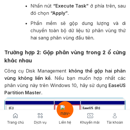
Nhấn nút
“Execute Task”
ở phía trên, sau
đó chọn
“Apply”
.
Phần mềm sẽ gộp dung lượng và di
chuyển toàn bộ dữ liệu từ phân vùng thứ
hai sang phân vùng đầu tiên.
Trường hợp 2: Gộp phân vùng trong 2 ổ cứng
khác nhau
Công cụ Disk Management
không thể gộp hai phân
vùng không liền kề
. Nếu bạn muốn hợp nhất các
phân vùng này trên Windows 10, hãy sử dụng
EaseUS
Partition Master
.
Trang chủ
Dịch vụ
Liên hệ
Khuyến mãi
Tài khoản