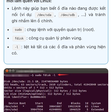
mới làm quen với Linux:
Lệnh này giúp bạn biết ổ đĩa nào đang được kết
nối (ví dụ:
,
, …) và tránh
/dev/sda
/dev/sdb
ghi nhầm lên ổ chính.
: chạy lệnh với quyền quản trị (root).
sudo
: công cụ quản lý phân vùng.
fdisk
: liệt kê tất cả các ổ đĩa và phân vùng hiện
-l
có.