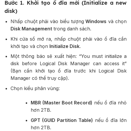
Bước 1. Khởi tạo ổ đĩa mới (Initialize a new
disk)
Nhấp chuột phải vào biểu tượng
Windows
và chọn
Disk Management
trong danh sách.
Khi cửa sổ mở ra, nhấp chuột phải vào ổ đĩa cần
khởi tạo và chọn
Initialize Disk
.
Một thông báo sẽ xuất hiện: “You must initialize a
disk before Logical Disk Manager can access it”
(Bạn cần khởi tạo ổ đĩa trước khi Logical Disk
Manager có thể truy cập).
Chọn kiểu phân vùng:
MBR (Master Boot Record)
nếu ổ đĩa nhỏ
hơn 2TB.
GPT (GUID Partition Table)
nếu ổ đĩa lớn
hơn 2TB.