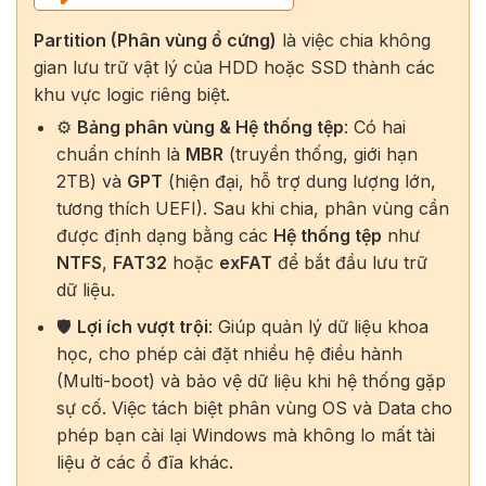
Partition (Phân vùng ổ cứng)
là việc chia không
gian lưu trữ vật lý của HDD hoặc SSD thành các
khu vực logic riêng biệt.
⚙️
Bảng phân vùng & Hệ thống tệp
: Có hai
chuẩn chính là
MBR
(truyền thống, giới hạn
2TB) và
GPT
(hiện đại, hỗ trợ dung lượng lớn,
tương thích UEFI). Sau khi chia, phân vùng cần
được định dạng bằng các
Hệ thống tệp
như
NTFS
,
FAT32
hoặc
exFAT
để bắt đầu lưu trữ
dữ liệu.
🛡️
Lợi ích vượt trội
: Giúp quản lý dữ liệu khoa
học, cho phép cài đặt nhiều hệ điều hành
(Multi-boot) và bảo vệ dữ liệu khi hệ thống gặp
sự cố. Việc tách biệt phân vùng OS và Data cho
phép bạn cài lại Windows mà không lo mất tài
liệu ở các ổ đĩa khác.