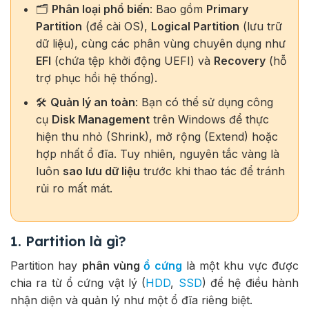
🗂️
Phân loại phổ biến
: Bao gồm
Primary
Partition
(để cài OS),
Logical Partition
(lưu trữ
dữ liệu), cùng các phân vùng chuyên dụng như
EFI
(chứa tệp khởi động UEFI) và
Recovery
(hỗ
trợ phục hồi hệ thống).
🛠️
Quản lý an toàn
: Bạn có thể sử dụng công
cụ
Disk Management
trên Windows để thực
hiện thu nhỏ (Shrink), mở rộng (Extend) hoặc
hợp nhất ổ đĩa. Tuy nhiên, nguyên tắc vàng là
luôn
sao lưu dữ liệu
trước khi thao tác để tránh
rủi ro mất mát.
1. Partition là gì?
Partition hay
phân vùng
ổ cứng
là một khu vực được
chia ra từ ổ cứng vật lý (
HDD
,
SSD
) để hệ điều hành
nhận diện và quản lý như một ổ đĩa riêng biệt.