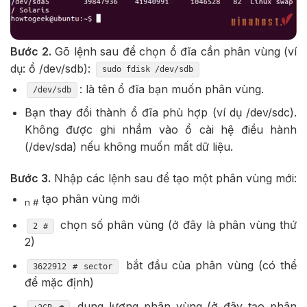
Bước 2.
Gõ lệnh sau để chọn ổ đĩa cần phân vùng (ví
dụ: ổ /dev/sdb):
sudo fdisk /dev/sdb
: là tên ổ đĩa bạn muốn phân vùng.
/dev/sdb
Bạn thay đổi thành ổ đĩa phù hợp (ví dụ /dev/sdc).
Không được ghi nhầm vào ổ cài hệ điều hành
(/dev/sda) nếu không muốn mất dữ liệu.
Bước 3.
Nhập các lệnh sau để tạo một phân vùng mới:
tạo phân vùng mới
n #
chọn số phân vùng (ở đây là phân vùng thứ
2 #
2)
bắt đầu của phân vùng (có thể
3622912 # sector
để mặc định)
dung lượng phân vùng (ở đây tạo phân