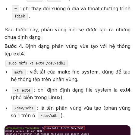
: ghi thay đổi xuống ổ đĩa và thoát chương trình
w
.
fdisk
Sau bước này, phân vùng mới sẽ được tạo ra nhưng
chưa định dạng.
Bước 4.
Định dạng phân vùng vừa tạo với hệ thống
tệp
ext4
:
sudo mkfs -t ext4 /dev/sdb1
: viết tắt của
make file system
, dùng để tạo
mkfs
hệ thống tệp trên phân vùng.
: chỉ định định dạng file system là
ext4
-t ext4
(phổ biến trong Linux).
: là tên phân vùng vừa tạo (phân vùng
/dev/sdb1
số 1 trên ổ
).
/dev/sdb