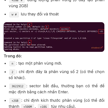
+2GB #
vùng 2GB)
lưu thay đổi và thoát
w #
Trong đó:
: tạo một phân vùng mới.
n
: chỉ định đây là phân vùng số 2 (có thể chọn
2
số khác).
: sector bắt đầu, thường bạn có thể để
3622912
mặc định bằng cách nhấn Enter.
: chỉ định kích thước phân vùng (có thể đổi
+2GB
thành
,
tùy nhu cầu).
+500M
+10G