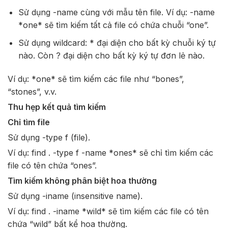
Sử dụng -name cùng với mẫu tên file. Ví dụ: -name
*one* sẽ tìm kiếm tất cả file có chứa chuỗi “one”.
Sử dụng wildcard: * đại diện cho bất kỳ chuỗi ký tự
nào. Còn ? đại diện cho bất kỳ ký tự đơn lẻ nào.
Ví dụ: *one* sẽ tìm kiếm các file như “bones”,
“stones”, v.v.
Thu hẹp kết quả tìm kiếm
Chỉ tìm file
Sử dụng -type f (file).
Ví dụ: find . -type f -name *ones* sẽ chỉ tìm kiếm các
file có tên chứa “ones”.
Tìm kiếm không phân biệt hoa thường
Sử dụng -iname (insensitive name).
Ví dụ: find . -iname *wild* sẽ tìm kiếm các file có tên
chứa “wild” bất kể hoa thường.