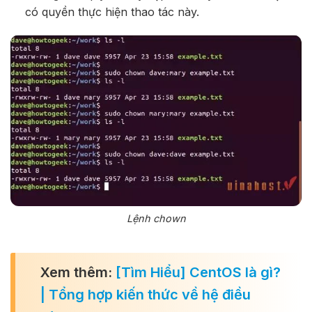
có quyền thực hiện thao tác này.
Lệnh chown
Xem thêm:
[Tìm Hiểu] CentOS là gì?
| Tổng hợp kiến thức về hệ điều