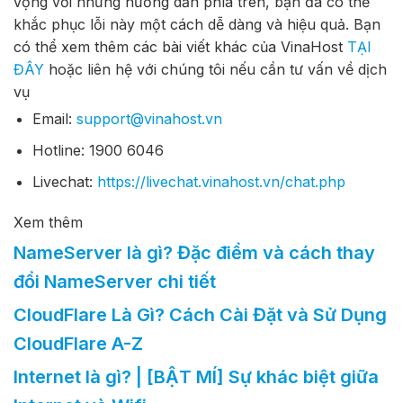
vọng với những hướng dẫn phía trên, bạn đã có thể
khắc phục lỗi này một cách dễ dàng và hiệu quả.
Bạn
có thể xem thêm các bài viết khác của VinaHost
TẠI
ĐÂY
hoặc liên hệ với chúng tôi nếu cần tư vấn về dịch
vụ
Email:
support@vinahost.vn
Hotline: 1900 6046
Livechat:
https://livechat.vinahost.vn/chat.php
Xem thêm
NameServer là gì? Đặc điểm và cách thay
đổi NameServer chi tiết
CloudFlare Là Gì? Cách Cài Đặt và Sử Dụng
CloudFlare A-Z
Internet là gì? | [BẬT MÍ] Sự khác biệt giữa