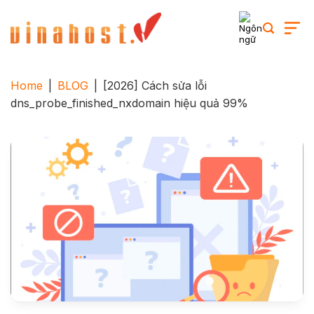
Skip
to
content
Home
|
BLOG
|
[2026] Cách sửa lỗi
dns_probe_finished_nxdomain hiệu quả 99%