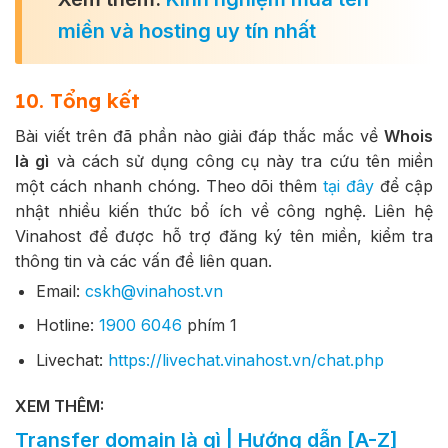
miền và hosting uy tín nhất
10. Tổng kết
Bài viết trên đã phần nào giải đáp thắc mắc về
Whois
là gì
và cách sử dụng công cụ này tra cứu tên miền
một cách nhanh chóng. Theo dõi thêm
tại đây
để cập
nhật nhiều kiến thức bổ ích về công nghệ. Liên hệ
Vinahost để được hỗ trợ đăng ký tên miền, kiểm tra
thông tin và các vấn đề liên quan.
Email:
cskh@vinahost.vn
Hotline:
1900 6046
phím 1
Livechat:
https://livechat.vinahost.vn/chat.php
XEM THÊM:
Transfer domain là gì | Hướng dẫn [A-Z]