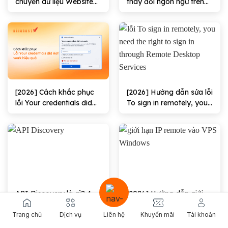
chuyển dữ liệu Website
thay đổi ngôn ngữ trên
trong VPS hiệu quả
VPS Windows/Linux
100%
[2026] Cách khắc phục
[2026] Hướng dẫn sửa lỗi
lỗi Your credentials did
To sign in remotely, you
not work hiệu quả
need the right to sign in
through Remote
Desktop Services hiệu
quả
API Discovery là gì? 4
[2026] Hướng dẫn giới
Phương pháp & Quy trình
hạn IP Remote vào VPS
triển khai
Windows Hiệu quả
Trang chủ
Dịch vụ
Liên hệ
Khuyến mãi
Tài khoản