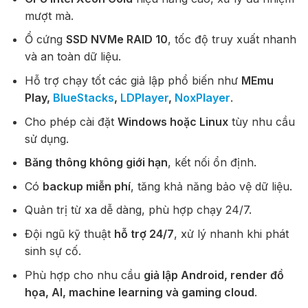
mượt mà.
Ổ cứng
SSD NVMe RAID 10
, tốc độ truy xuất nhanh
và an toàn dữ liệu.
Hỗ trợ chạy tốt các giả lập phổ biến như
MEmu
Play,
BlueStacks
,
LDPlayer
,
NoxPlayer
.
Cho phép cài đặt
Windows hoặc Linux
tùy nhu cầu
sử dụng.
Băng thông không giới hạn
, kết nối ổn định.
Có
backup miễn phí
, tăng khả năng bảo vệ dữ liệu.
Quản trị từ xa dễ dàng, phù hợp chạy 24/7.
Đội ngũ kỹ thuật
hỗ trợ 24/7
, xử lý nhanh khi phát
sinh sự cố.
Phù hợp cho nhu cầu
giả lập Android, render đồ
họa, AI, machine learning và gaming cloud
.