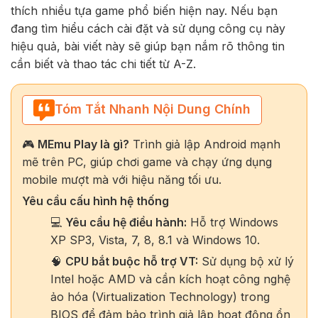
thích nhiều tựa game phổ biến hiện nay. Nếu bạn
đang tìm hiểu cách cài đặt và sử dụng công cụ này
hiệu quả, bài viết này sẽ giúp bạn nắm rõ thông tin
cần biết và thao tác chi tiết từ A-Z.
Tóm Tắt Nhanh Nội Dung Chính
🎮
MEmu Play là gì?
Trình giả lập Android mạnh
mẽ trên PC, giúp chơi game và chạy ứng dụng
mobile mượt mà với hiệu năng tối ưu.
Yêu cầu cấu hình hệ thống
💻
Yêu cầu hệ điều hành:
Hỗ trợ Windows
XP SP3, Vista, 7, 8, 8.1 và Windows 10.
🧠
CPU bắt buộc hỗ trợ VT:
Sử dụng bộ xử lý
Intel hoặc AMD và cần kích hoạt công nghệ
ảo hóa (Virtualization Technology) trong
BIOS để đảm bảo trình giả lập hoạt động ổn