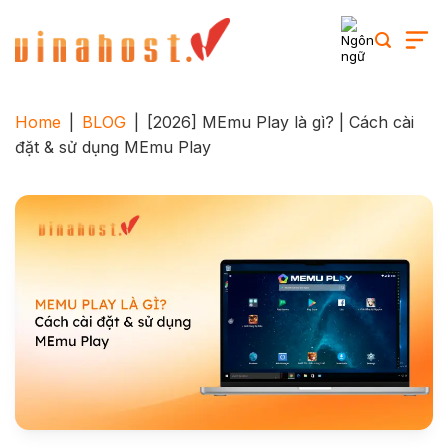
Skip
to
content
Home
|
BLOG
|
[2026] MEmu Play là gì? | Cách cài
đặt & sử dụng MEmu Play