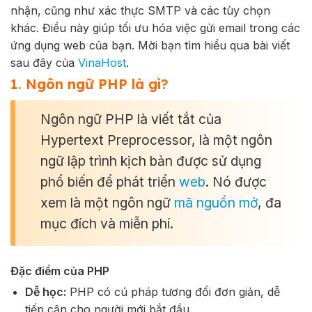
nhận, cũng như xác thực SMTP và các tùy chọn
khác. Điều này giúp tối ưu hóa việc gửi email trong các
ứng dụng web của bạn. Mời bạn tìm hiểu qua bài viết
sau đây của
VinaHost
.
1. Ngôn ngữ PHP là gì?
Ngôn ngữ PHP là viết tắt của
Hypertext Preprocessor, là một ngôn
ngữ lập trình kịch bản được sử dụng
phổ biến để phát triển
web
. Nó được
xem là một ngôn ngữ
mã nguồn mở
, đa
mục đích và miễn phí.
Đặc điểm của PHP
Dễ học:
PHP có cú pháp tương đối đơn giản, dễ
tiếp cận cho người mới bắt đầu.