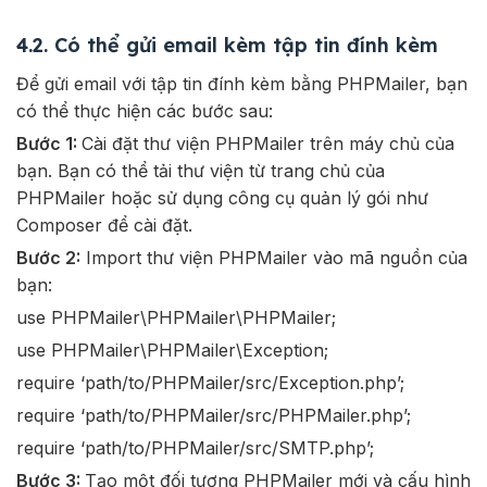
4.2. Có thể gửi email kèm tập tin đính kèm
Để gửi email với tập tin đính kèm bằng PHPMailer, bạn
có thể thực hiện các bước sau:
Bước 1:
Cài đặt thư viện PHPMailer trên máy chủ của
bạn. Bạn có thể tải thư viện từ trang chủ của
PHPMailer hoặc sử dụng công cụ quản lý gói như
Composer để cài đặt.
Bước 2:
Import thư viện PHPMailer vào mã nguồn của
bạn:
use PHPMailer\PHPMailer\PHPMailer;
use PHPMailer\PHPMailer\Exception;
require ‘path/to/PHPMailer/src/Exception.php’;
require ‘path/to/PHPMailer/src/PHPMailer.php’;
require ‘path/to/PHPMailer/src/SMTP.php’;
Bước 3:
Tạo một đối tượng PHPMailer mới và cấu hình