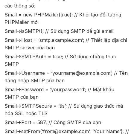
các thông số:
$mail = new PHPMailer(true); // Khởi tạo đối tượng
PHPMailer mới
$mail->isSMTP(); // Sử dụng SMTP để gửi email
$mail->Host = ‘smtp.example.com’; // Thiết lập địa chỉ
SMTP server của bạn
$mail->SMTPAuth = true; // Sử dụng chứng thực
SMTP
$mail->Username = ‘yourname@example.com’; // Tên
đăng nhập SMTP của bạn
$mail->Password = ‘yourpassword’; // Mật khẩu
SMTP của bạn
$mail->SMTPSecure = ‘tls’; // Sử dụng giao thức mã
hóa SSL hoặc TLS
$mail->Port = 587; // Cổng SMTP của bạn
$mail->setFrom(‘from@example.com’, ‘Your Name’); //