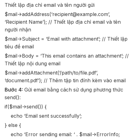
Thiết lập địa chỉ email và tên người gửi
$mail->addAddress(‘recipient@example.com’,
‘Recipient Name’); // Thiết lập địa chỉ email và tên
người nhận
$mail->Subject = ‘Email with attachment’; // Thiết lập
tiêu đề email
$mail->Body = ‘This email contains an attachment’; //
Thiết lập nội dung email
$mail->addAttachment(‘/path/to/file.pdf’,
‘document.pdf’); // Thêm tập tin đính kèm vào email
Bước 4:
Gửi email bằng cách sử dụng phương thức
send():
if($mail->send()) {
echo ‘Email sent successfully’;
} else {
echo ‘Error sending email: ‘ . $mail->ErrorInfo;