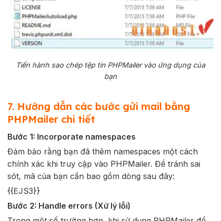
Tiến hành sao chép tệp tin PHPMailer vào ứng dụng của
bạn
7. Hướng dẫn các bước gửi mail bằng
PHPMailer chi tiết
Bước 1: Incorporate namespaces
Đảm bảo rằng bạn đã thêm namespaces một cách
chính xác khi truy cập vào PHPMailer. Để tránh sai
sót, mã của bạn cần bao gồm dòng sau đây:
{{EJS3}}
Bước 2: Handle errors (Xử lý lỗi)
Trong một số trường hợp, khi sử dụng PHPMailer để