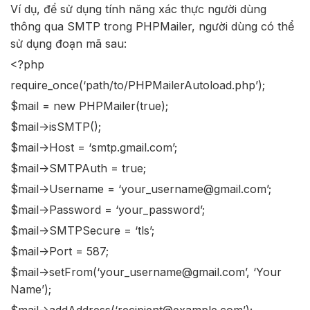
Ví dụ, để sử dụng tính năng xác thực người dùng
thông qua SMTP trong PHPMailer, người dùng có thể
sử dụng đoạn mã sau:
<?php
require_once(‘path/to/PHPMailerAutoload.php’);
$mail = new PHPMailer(true);
$mail->isSMTP();
$mail->Host = ‘smtp.gmail.com’;
$mail->SMTPAuth = true;
$mail->Username = ‘your_username@gmail.com’;
$mail->Password = ‘your_password’;
$mail->SMTPSecure = ‘tls’;
$mail->Port = 587;
$mail->setFrom(‘your_username@gmail.com’, ‘Your
Name’);