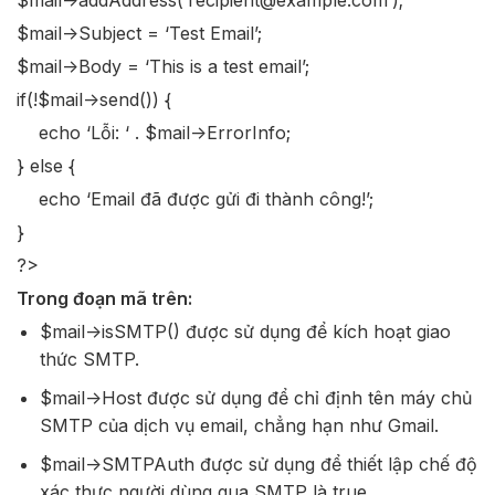
$mail->addAddress(‘recipient@example.com’);
$mail->Subject = ‘Test Email’;
$mail->Body = ‘This is a test email’;
if(!$mail->send()) {
echo ‘Lỗi: ‘ . $mail->ErrorInfo;
} else {
echo ‘Email đã được gửi đi thành công!’;
}
?>
Trong đoạn mã trên:
$mail->isSMTP() được sử dụng để kích hoạt giao
thức SMTP.
$mail->Host được sử dụng để chỉ định tên máy chủ
SMTP của dịch vụ email, chẳng hạn như Gmail.
$mail->SMTPAuth được sử dụng để thiết lập chế độ
xác thực người dùng qua SMTP là true.