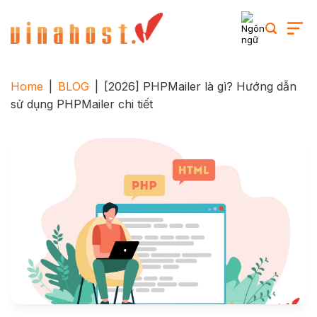
Skip
to
content
Home
|
BLOG
|
[2026] PHPMailer là gì? Hướng dẫn
sử dụng PHPMailer chi tiết