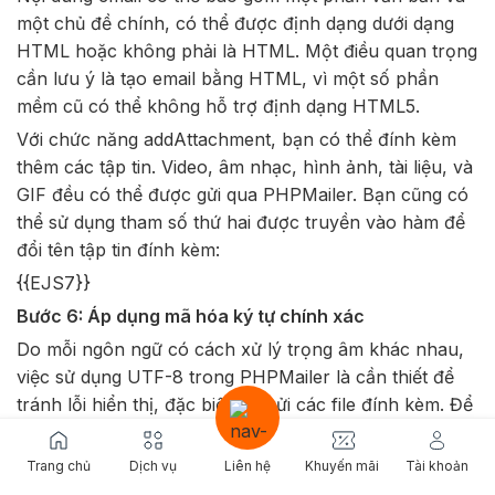
một chủ đề chính, có thể được định dạng dưới dạng
HTML hoặc không phải là HTML. Một điều quan trọng
cần lưu ý là tạo email bằng HTML, vì một số phần
mềm cũ có thể không hỗ trợ định dạng HTML5.
Với chức năng addAttachment, bạn có thể đính kèm
thêm các tập tin. Video, âm nhạc, hình ảnh, tài liệu, và
GIF đều có thể được gửi qua PHPMailer. Bạn cũng có
thể sử dụng tham số thứ hai được truyền vào hàm để
đổi tên tập tin đính kèm:
{{EJS7}}
Bước 6: Áp dụng mã hóa ký tự chính xác
Do mỗi ngôn ngữ có cách xử lý trọng âm khác nhau,
việc sử dụng UTF-8 trong PHPMailer là cần thiết để
tránh lỗi hiển thị, đặc biệt khi gửi các file đính kèm. Để
thực hiện điều này, bạn có thể thêm các dòng mã sau
vào tập lệnh PHP:
Trang chủ
Dịch vụ
Liên hệ
Khuyến mãi
Tài khoản
{{EJS8}}