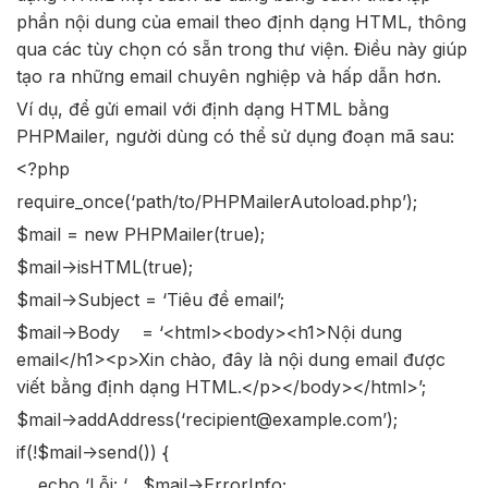
phần nội dung của email theo định dạng HTML, thông
qua các tùy chọn có sẵn trong thư viện. Điều này giúp
tạo ra những email chuyên nghiệp và hấp dẫn hơn.
Ví dụ, để gửi email với định dạng HTML bằng
PHPMailer, người dùng có thể sử dụng đoạn mã sau:
<?php
require_once(‘path/to/PHPMailerAutoload.php’);
$mail = new PHPMailer(true);
$mail->isHTML(true);
$mail->Subject = ‘Tiêu đề email’;
$mail->Body = ‘<html><body><h1>Nội dung
email</h1><p>Xin chào, đây là nội dung email được
viết bằng định dạng HTML.</p></body></html>’;
$mail->addAddress(‘recipient@example.com’);
if(!$mail->send()) {
echo ‘Lỗi: ‘ . $mail->ErrorInfo;