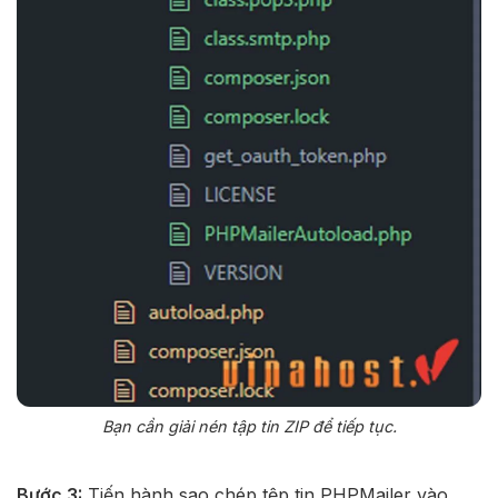
Bạn cần giải nén tập tin ZIP để tiếp tục.
Bước 3:
Tiến hành sao chép tệp tin PHPMailer vào