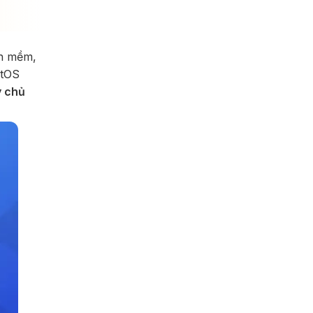
ần mềm,
ntOS
y chủ