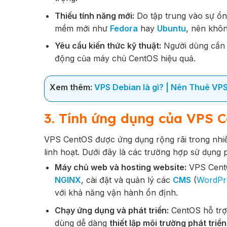
Thiếu tính năng mới:
Do tập trung vào sự ổ
mềm mới như
Fedora
hay
Ubuntu
, nên khô
Yêu cầu kiến thức kỹ thuật:
Người dùng cần
động của máy chủ CentOS hiệu quả.
Xem thêm:
VPS Debian là gì? | Nên Thuê VP
3. Tính ứng dụng của VPS C
VPS CentOS được ứng dụng rộng rãi trong nhiề
linh hoạt. Dưới đây là các trường hợp sử dụng 
Máy chủ web và hosting website:
VPS Cent
NGINX
, cài đặt và quản lý các
CMS
(
WordPr
với khả năng vận hành ổn định.
Chạy ứng dụng và phát triển:
CentOS hỗ trợ 
dùng dễ dàng
thiết lập môi trường phát tri