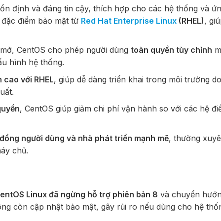
 ổn định và đáng tin cậy, thích hợp cho các hệ thống và ứ
u đặc điểm bảo mật từ
Red Hat Enterprise Linux
(RHEL)
, gi
 mở, CentOS cho phép người dùng
toàn quyền tùy chỉnh
m
ấu hình hệ thống.
h cao với RHEL
, giúp dễ dàng triển khai trong môi trường d
uất.
quyền
, CentOS giúp giảm chi phí vận hành so với các hệ đ
đồng người dùng và nhà phát triển mạnh mẽ
, thường xuyê
máy chủ.
entOS Linux đã ngừng hỗ trợ phiên bản 8
và chuyển hướn
ông còn cập nhật bảo mật, gây rủi ro nếu dùng cho hệ th