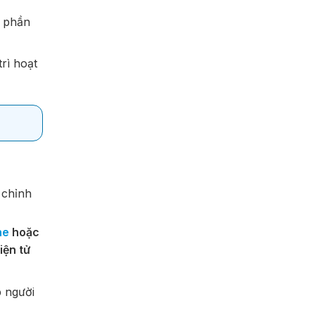
c phần
rì hoạt
 chỉnh
he
hoặc
iện tử
p người