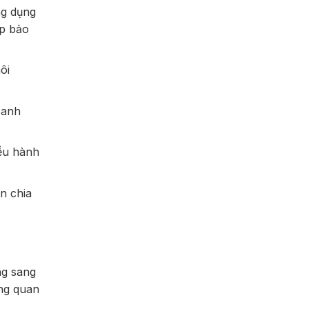
ng dụng
úp bảo
ôi
oanh
iều hành
n chia
g sang
ống quan