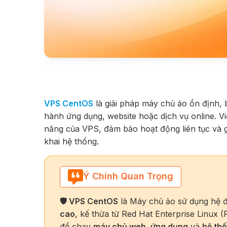
VPS CentOS
là giải pháp máy chủ ảo ổn định,
hành ứng dụng, website hoặc dịch vụ online. Vi
năng của VPS, đảm bảo hoạt động liên tục và gi
khai hệ thống.
Ý Chính Quan Trọng
🛡️ VPS CentOS
là Máy chủ ảo sử dụng hệ 
cao
, kế thừa từ Red Hat Enterprise Linux
để chạy
máy chủ web, ứng dụng
và
hệ th