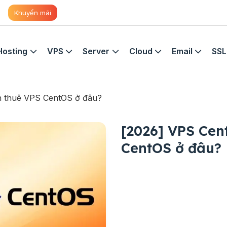
Khuyến mãi
Hosting
VPS
Server
Cloud
Email
SSL
ên thuê VPS CentOS ở đâu?
[2026] VPS Cent
CentOS ở đâu?