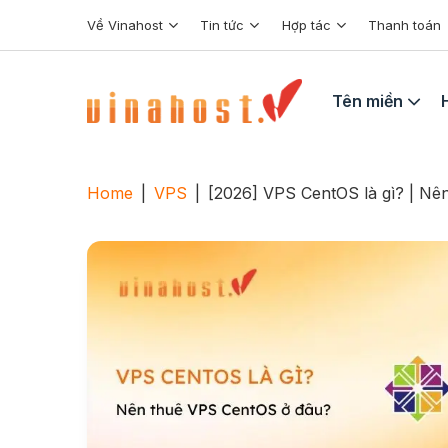
Skip
Về Vinahost
Tin tức
Hợp tác
Thanh toán
to
content
Tên miền
Home
|
VPS
|
[2026] VPS CentOS là gì? | N