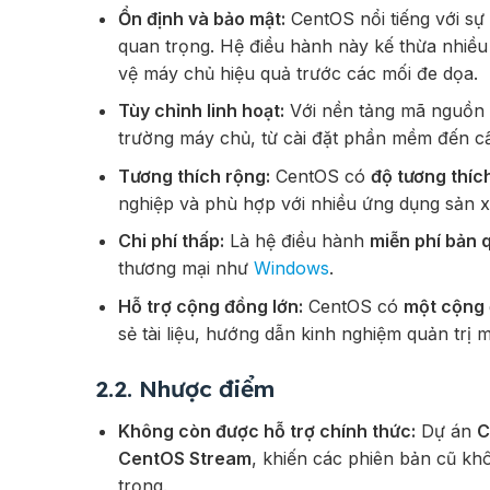
Ổn định và bảo mật:
CentOS nổi tiếng với sự
quan trọng. Hệ điều hành này kế thừa nhiề
vệ máy chủ hiệu quả trước các mối đe dọa.
Tùy chỉnh linh hoạt:
Với nền tảng mã nguồn
trường máy chủ, từ cài đặt phần mềm đến c
Tương thích rộng:
CentOS có
độ tương thíc
nghiệp và phù hợp với nhiều ứng dụng sản x
Chi phí thấp:
Là hệ điều hành
miễn phí bản 
thương mại như
Windows
.
Hỗ trợ cộng đồng lớn:
CentOS có
một cộng 
sẻ tài liệu, hướng dẫn kinh nghiệm quản trị 
2.2. Nhược điểm
Không còn được hỗ trợ chính thức:
Dự án
C
CentOS Stream
, khiến các phiên bản cũ kh
trọng.