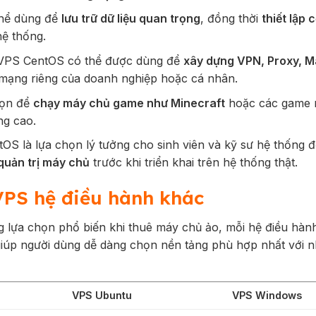
hể dùng để
lưu trữ dữ liệu quan trọng
, đồng thời
thiết lập 
hệ thống.
 VPS CentOS có thể được dùng để
xây dựng VPN, Proxy, Ma
mạng riêng của doanh nghiệp hoặc cá nhân.
họn để
chạy máy chủ game như Minecraft
hoặc các game 
ng cao.
S là lựa chọn lý tưởng cho sinh viên và kỹ sư hệ thống 
quản trị máy chủ
trước khi triển khai trên hệ thống thật.
VPS hệ điều hành khác
lựa chọn phổ biến khi thuê máy chủ ảo, mỗi hệ điều hàn
 giúp người dùng dễ dàng chọn nền tảng phù hợp nhất với 
VPS Ubuntu
VPS Windows