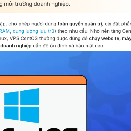
g môi trường doanh nghiệp.
ập, cho phép người dùng
toàn quyền quản trị
, cài đặt ph
RAM
,
dung lượng lưu trữ
) theo nhu cầu. Nhờ nền tảng Ce
 Linux, VPS CentOS thường được dùng để
chạy website, má
ụ doanh nghiệp
cần độ ổn định và bảo mật cao.