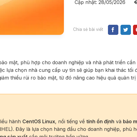
Cập nhật: 28/05/2026
Chia sẻ bài viết
 bảo mật, phù hợp cho doanh nghiệp và nhà phát triển cần
ệc lựa chọn nhà cung cấp uy tín sẽ giúp bạn khai thác tối 
ảm thiểu rủi ro bảo mật, từ đó nâng cao hiệu quả quản trị 
điều hành
CentOS Linux
, nổi tiếng về
tính ổn định
và
bảo m
 (RHEL). Đây là lựa chọn hàng đầu cho doanh nghiệp, phù 
ống sản xuất
cần môi trường bền vững.