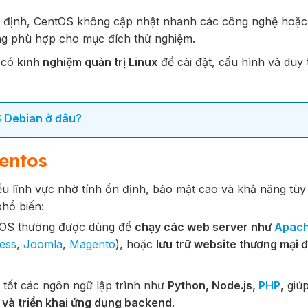
n định, CentOS không cập nhật nhanh các công nghệ hoặ
ng phù hợp cho mục đích thử nghiệm.
 có
kinh nghiệm quản trị Linux
để cài đặt, cấu hình và duy t
S Debian ở đâu?
entos
u lĩnh vực nhờ tính ổn định, bảo mật cao và khả năng tùy
phổ biến:
OS thường được dùng để
chạy các web server như
Apac
ess
,
Joomla
,
Magento
), hoặc
lưu trữ website thương mại đ
tốt các ngôn ngữ lập trình như
Python, Node.js,
PHP
, giú
ển và triển khai ứng dụng backend
.