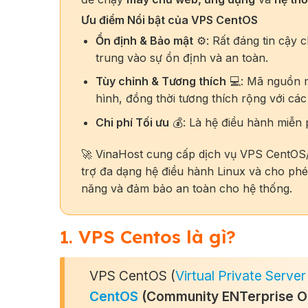
Ưu điểm Nổi bật của VPS CentOS
Ổn định & Bảo mật
⚙️: Rất đáng tin cậy 
trung vào sự ổn định và an toàn.
Tùy chỉnh & Tương thích
💻: Mã nguồn 
hình, đồng thời tương thích rộng với cá
Chi phí Tối ưu
💰: Là hệ điều hành miễn p
🚀 VinaHost cung cấp dịch vụ VPS CentOS/L
trợ đa dạng hệ điều hành Linux và cho ph
năng và đảm bảo an toàn cho hệ thống.
1. VPS Centos là gì?
VPS CentOS (
Virtual Private Server
CentOS
(Community ENTerprise O