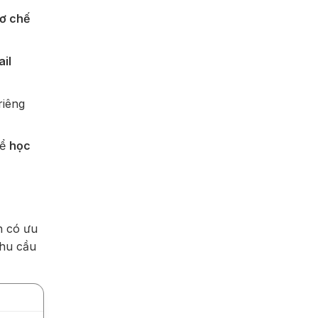
cơ chế
il
riêng
để
học
h có ưu
nhu cầu