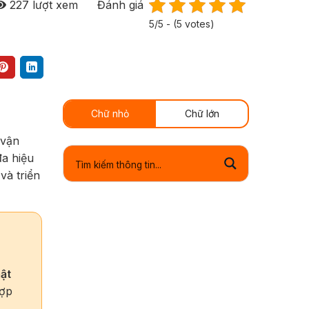
227
lượt xem
Đánh giá
5/5 - (5 votes)
Chữ nhỏ
Chữ lớn
 vận
đa hiệu
và triển
ật
hợp