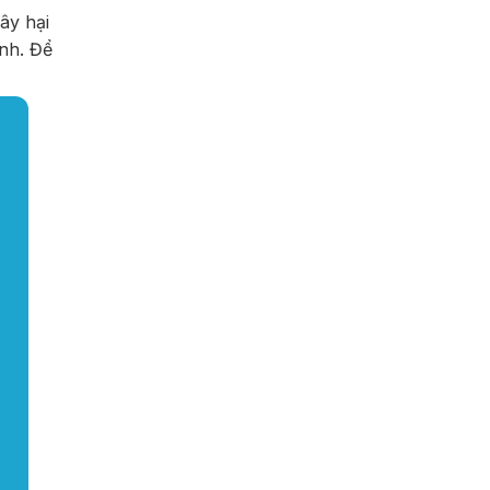
ây hại
nh. Để