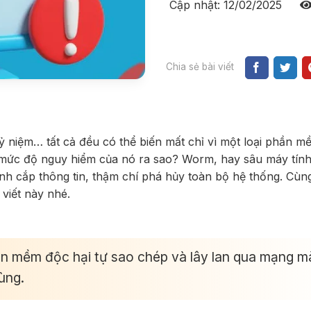
Cập nhật: 12/02/2025
Chia sẻ bài viết
 kỷ niệm… tất cả đều có thể biến mất chỉ vì một loại phần 
mức độ nguy hiểm của nó ra sao? Worm, hay sâu máy tín
h cắp thông tin, thậm chí phá hủy toàn bộ hệ thống. Cùn
 viết này nhé.
ần mềm độc hại tự sao chép và lây lan qua mạng m
ùng.