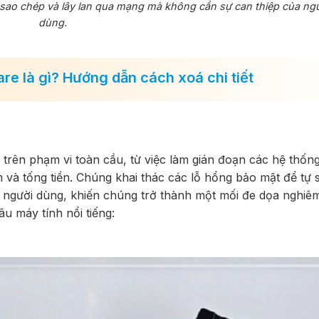
 sao chép và lây lan qua mạng mà không cần sự can thiệp của ng
dùng.
e là gì? Hướng dẫn cách xoá chi tiết
n trên phạm vi toàn cầu, từ việc làm gián đoạn các hệ thố
 và tống tiền. Chúng khai thác các lỗ hổng bảo mật để tự 
 người dùng, khiến chúng trở thành một mối đe dọa nghiêm
âu máy tính nổi tiếng: