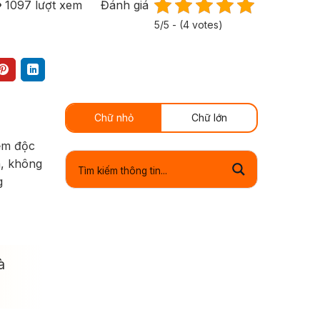
1097
lượt xem
Đánh giá
5/5 - (4 votes)
Chữ nhỏ
Chữ lớn
mềm độc
h, không
g
à