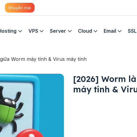
Khuyến mãi
Hosting
VPS
Server
Cloud
Email
SSL
 giữa Worm máy tính & Virus máy tính
[2026] Worm là
máy tính & Vir