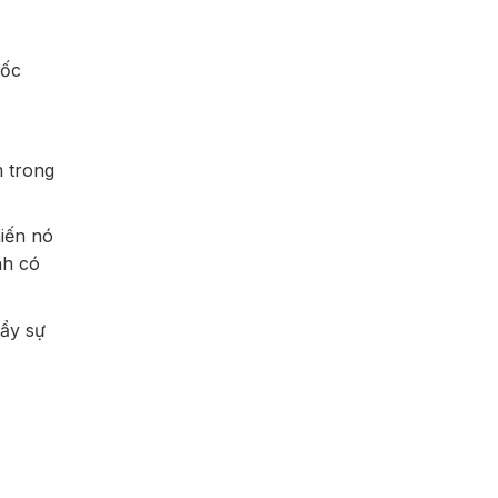
mốc
m trong
hiến nó
nh có
đẩy sự