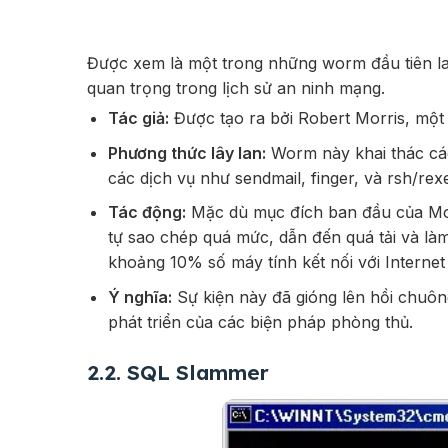
Được xem là một trong những worm đầu tiên la
quan trọng trong lịch sử an ninh mạng.
Tác giả:
Được tạo ra bởi Robert Morris, một s
Phương thức lây lan:
Worm này khai thác các
các dịch vụ như
sendmail
,
finger
, và
rsh/rex
Tác động:
Mặc dù mục đích ban đầu của Morri
tự sao chép quá mức, dẫn đến quá tải và là
khoảng 10% số máy tính kết nối với Internet
Ý nghĩa:
Sự kiện này đã gióng lên hồi chuô
phát triển của các biện pháp phòng thủ.
2.2. SQL Slammer