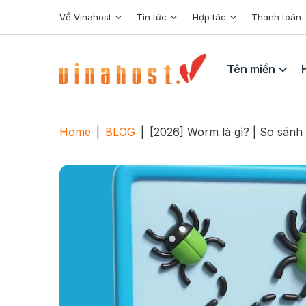
Skip
Về Vinahost
Tin tức
Hợp tác
Thanh toán
to
content
Tên miền
Home
|
BLOG
|
[2026] Worm là gì? | So sánh