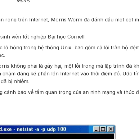
Morris
n rộng trên Internet, Morris Worm đã đánh dấu một cột 
inh viên tốt nghiệp Đại học Cornell.
 lỗ hổng trong hệ thống Unix, bao gồm cả lỗi tràn bộ đệ
ec
.
s không phải là gây hại, một lỗi trong mã lập trình đã k
m chậm đáng kể phần lớn Internet vào thời điểm đó. Ước tí
 đã bị nhiễm.
ng cảnh báo về tầm quan trọng của an ninh mạng và thúc 