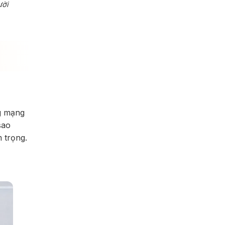
ười
ng mạng
sao
 trọng.