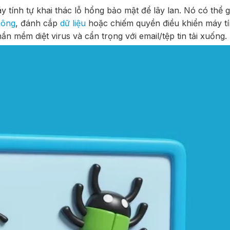
áy tính tự khai thác lỗ hổng bảo mật để lây lan. Nó có thể g
hông
, đánh cắp
dữ liệu
hoặc chiếm quyền điều khiển máy tí
 mềm diệt virus và cẩn trọng với email/tệp tin tải xuống.