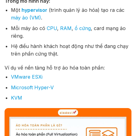
Trong mô hình này:
Một
hypervisor
(trình quản lý ảo hóa) tạo ra các
máy ảo (VM)
.
Mỗi máy ảo có
CPU
,
RAM
,
ổ cứng
, card mạng ảo
riêng.
Hệ điều hành khách hoạt động như thể đang chạy
trên phần cứng thật.
Ví dụ về nền tảng hỗ trợ ảo hóa toàn phần:
VMware ESXi
Microsoft Hyper-V
KVM