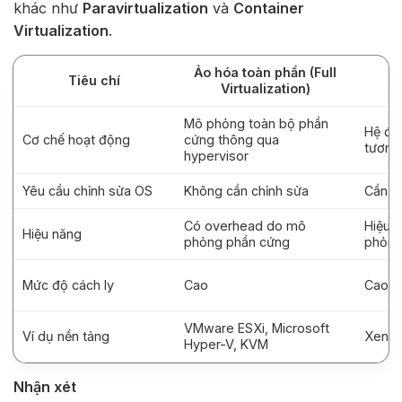
khác như
Paravirtualization
và
Container
Virtualization
.
Ảo hóa toàn phần (Full
Tiêu chí
Virtualization)
Mô phỏng toàn bộ phần
Hệ đi
Cơ chế hoạt động
cứng thông qua
tương 
hypervisor
Yêu cầu chỉnh sửa OS
Không cần chỉnh sửa
Cần c
Có overhead do mô
Hiệu 
Hiệu năng
phỏng phần cứng
phỏn
Mức độ cách ly
Cao
Cao
VMware ESXi, Microsoft
Ví dụ nền tảng
Xen
Hyper-V, KVM
Nhận xét