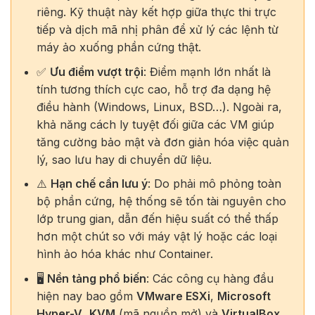
riêng. Kỹ thuật này kết hợp giữa thực thi trực
tiếp và dịch mã nhị phân để xử lý các lệnh từ
máy ảo xuống phần cứng thật.
✅
Ưu điểm vượt trội
: Điểm mạnh lớn nhất là
tính tương thích cực cao, hỗ trợ đa dạng hệ
điều hành (Windows, Linux, BSD…). Ngoài ra,
khả năng cách ly tuyệt đối giữa các VM giúp
tăng cường bảo mật và đơn giản hóa việc quản
lý, sao lưu hay di chuyển dữ liệu.
⚠️
Hạn chế cần lưu ý
: Do phải mô phỏng toàn
bộ phần cứng, hệ thống sẽ tốn tài nguyên cho
lớp trung gian, dẫn đến hiệu suất có thể thấp
hơn một chút so với máy vật lý hoặc các loại
hình ảo hóa khác như Container.
🖥️
Nền tảng phổ biến
: Các công cụ hàng đầu
hiện nay bao gồm
VMware ESXi
,
Microsoft
Hyper-V
,
KVM
(mã nguồn mở) và
VirtualBox