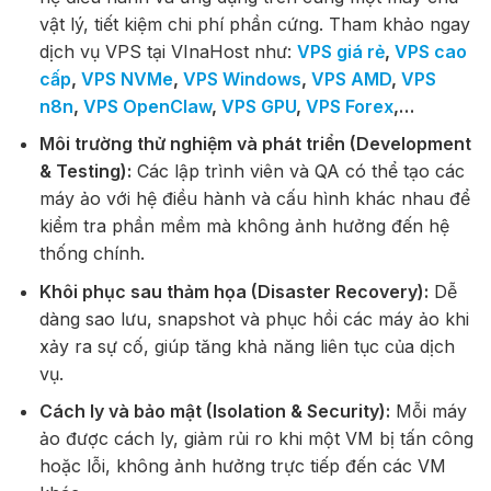
vật lý, tiết kiệm chi phí phần cứng. Tham khảo ngay
dịch vụ VPS tại VInaHost như:
VPS giá rẻ
,
VPS cao
cấp
,
VPS NVMe
,
VPS Windows
,
VPS AMD
,
VPS
n8n
,
VPS OpenClaw
,
VPS GPU
,
VPS Forex
,…
Môi trường thử nghiệm và phát triển (Development
& Testing):
Các lập trình viên và QA có thể tạo các
máy ảo với hệ điều hành và cấu hình khác nhau để
kiểm tra phần mềm mà không ảnh hưởng đến hệ
thống chính.
Khôi phục sau thảm họa (Disaster Recovery):
Dễ
dàng sao lưu, snapshot và phục hồi các máy ảo khi
xảy ra sự cố, giúp tăng khả năng liên tục của dịch
vụ.
Cách ly và bảo mật (Isolation & Security):
Mỗi máy
ảo được cách ly, giảm rủi ro khi một VM bị tấn công
hoặc lỗi, không ảnh hưởng trực tiếp đến các VM