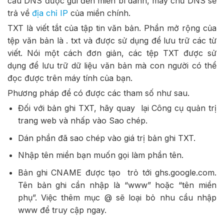
cầu DNS được gửi đến miền bí danh, máy chủ DNS sẽ
trả về
địa chỉ IP
của miền chính.
TXT là viết tắt của tập tin văn bản. Phần mở rộng của
tệp văn bản là . txt và được sử dụng để lưu trữ các từ
viết. Nói một cách đơn giản, các tệp TXT được sử
dụng để lưu trữ dữ liệu văn bản mà con người có thể
đọc được trên máy tính của bạn.
Phương pháp để có được các tham số như sau.
Đối với bản ghi TXT, hãy quay lại Công cụ quản trị
trang web và nhấp vào Sao chép.
Dán phần đã sao chép vào giá trị bản ghi TXT.
Nhập tên miền bạn muốn gọi làm phần tên.
Bản ghi CNAME được tạo trỏ tới ghs.google.com.
Tên bản ghi cần nhập là “www” hoặc “tên miền
phụ”. Việc thêm mục @ sẽ loại bỏ nhu cầu nhập
www để truy cập ngay.