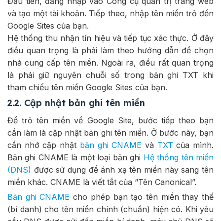
Đầu tiên, đăng nhập vào Công cụ quản trị trang web
và tạo một tài khoản. Tiếp theo, nhập tên miền trỏ đến
Google Sites của bạn.
Hệ thống thu nhận tín hiệu và tiếp tục xác thực. Ở đây
điều quan trọng là phải làm theo hướng dẫn để chọn
nhà cung cấp tên miền. Ngoài ra, điều rất quan trọng
là phải giữ nguyên chuỗi số trong bản ghi TXT khi
tham chiếu tên miền Google Sites của bạn.
2.2. Cập nhật bản ghi tên miền
Để trỏ tên miền về Google Site, bước tiếp theo bạn
cần làm là cập nhật bản ghi tên miền. Ở bước này, bạn
cần nhớ cập nhật
bản ghi CNAME
và
TXT
của mình.
Bản ghi CNAME là một loại bản ghi
Hệ thống tên miền
(DNS)
được sử dụng để ánh xạ tên miền này sang tên
miền khác. CNAME là viết tắt của “Tên Canonical”.
Bản ghi CNAME
cho phép bạn tạo tên miền thay thế
(bí danh) cho tên miền chính (chuẩn) hiện có. Khi yêu