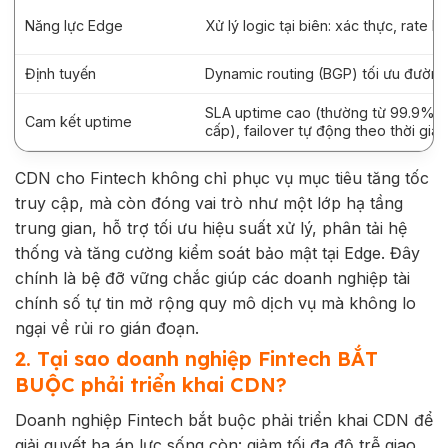
Năng lực Edge
Xử lý logic tại biên: xác thực, rate l
Định tuyến
Dynamic routing (BGP) tối ưu đường 
SLA uptime cao (thường từ 99.9% 
Cam kết uptime
cấp), failover tự động theo thời gia
CDN cho Fintech không chỉ phục vụ mục tiêu tăng tốc
truy cập, mà còn đóng vai trò như một lớp hạ tầng
trung gian, hỗ trợ tối ưu hiệu suất xử lý, phân tải hệ
thống và tăng cường kiểm soát bảo mật tại Edge. Đây
chính là bệ đỡ vững chắc giúp các doanh nghiệp tài
chính số tự tin mở rộng quy mô dịch vụ mà không lo
ngại về rủi ro gián đoạn.
2. Tại sao doanh nghiệp Fintech BẮT
BUỘC phải triển khai CDN?
Doanh nghiệp Fintech bắt buộc phải triển khai CDN để
giải quyết ba áp lực sống còn: giảm tối đa độ trễ giao