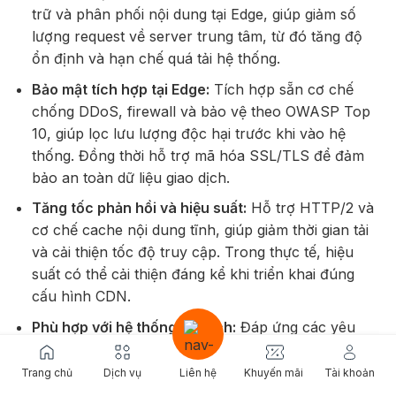
trữ và phân phối nội dung tại Edge, giúp giảm số
lượng request về server trung tâm, từ đó tăng độ
ổn định và hạn chế quá tải hệ thống.
Bảo mật tích hợp tại Edge:
Tích hợp sẵn cơ chế
chống DDoS, firewall và bảo vệ theo OWASP Top
10, giúp lọc lưu lượng độc hại trước khi vào hệ
thống. Đồng thời hỗ trợ mã hóa SSL/TLS để đảm
bảo an toàn dữ liệu giao dịch.
Tăng tốc phản hồi và hiệu suất:
Hỗ trợ HTTP/2 và
cơ chế cache nội dung tĩnh, giúp giảm thời gian tải
và cải thiện tốc độ truy cập. Trong thực tế, hiệu
suất có thể cải thiện đáng kể khi triển khai đúng
cấu hình CDN.
Phù hợp với hệ thống Fintech:
Đáp ứng các yêu
cầu về tốc độ, bảo mật và tính toàn vẹn dữ liệu.
Các giao dịch được xử lý nhanh hơn nhờ giảm độ
Trang chủ
Dịch vụ
Liên hệ
Khuyến mãi
Tài khoản
trễ và tối ưu đường truyền.