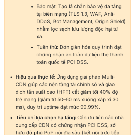
Bảo mật: Tạo lá chắn bảo vệ đa tầng
tại biên mạng (TLS 1.3, WAF, Anti-
DDoS, Bot Management, Origin Shield)
nhằm lọc sạch lưu lượng độc hại từ
xa.
Tuân thủ: Đơn giản hóa quy trình đạt
chứng nhận an toàn dữ liệu thẻ thanh
toán quốc tế PCI DSS.
Hiệu quả thực tế:
Ứng dụng giải pháp Multi-
CDN giúp các nền tảng tài chính số và giao
dịch tần suất cao (HFT) cắt giảm tới 40% độ
trễ mạng (giảm từ 50–60 ms xuống xấp xỉ 30
ms), duy trì uptime đạt mức 99,99%.
Tiêu chí lựa chọn hạ tầng:
Cần ưu tiên các nhà
cung cấp CDN có chứng nhận PCI DSS, sở
hữu độ phủ PoP nội địa sâu (kết nối trực tiếp