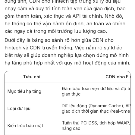
dung tĩnh, CDN cho Fintech tập trung xử lý dữ liệu
nhạy cảm và duy trì tính toàn vẹn của giao dịch, bao
gồm thanh toán, xác thực và API tài chính. Nhờ đó,
hệ thống có thể vận hành ổn định, an toàn và chính
xác ngay cả trong môi trường lưu lượng cao.
Dưới đây là bảng so sánh rõ hơn giữa CDN cho
Fintech và CDN truyền thống. Việc nắm rõ sự khác
biệt này sẽ giúp doanh nghiệp lựa chọn đúng mô hình
hạ tầng phù hợp nhất với quy mô hoạt động của mình.
Tiêu chí
CDN cho Fint
Đảm bảo toàn vẹn dữ liệu và độ trễ 
Mục tiêu hạ tầng
gian thực
Dữ liệu động (Dynamic Cache), API 
Loại dữ liệu
giao dịch thời gian thực (real-time)
Tuân thủ PCI DSS, tích hợp WAAP, c
Kiến trúc bảo mật
nâng cao