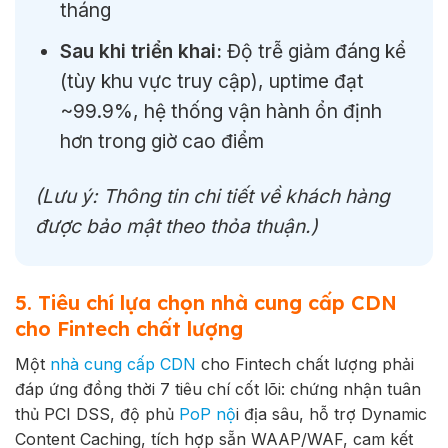
tháng
Sau khi triển khai:
Độ trễ giảm đáng kể
(tùy khu vực truy cập), uptime đạt
~99.9%, hệ thống vận hành ổn định
hơn trong giờ cao điểm
(Lưu ý: Thông tin chi tiết về khách hàng
được bảo mật theo thỏa thuận.)
5. Tiêu chí lựa chọn nhà cung cấp CDN
cho Fintech chất lượng
Một
nhà cung cấp CDN
cho Fintech chất lượng phải
đáp ứng đồng thời 7 tiêu chí cốt lõi: chứng nhận tuân
thủ PCI DSS, độ phủ
PoP nộ
i địa sâu, hỗ trợ Dynamic
Content Caching, tích hợp sẵn WAAP/WAF, cam kết