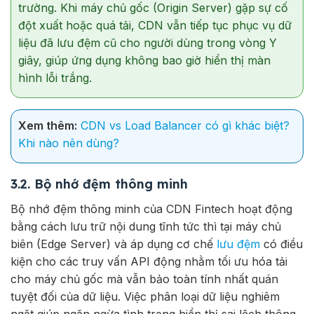
trường. Khi máy chủ gốc (Origin Server) gặp sự cố
đột xuất hoặc quá tải, CDN vẫn tiếp tục phục vụ dữ
liệu đã lưu đệm cũ cho người dùng trong vòng Y
giây, giúp ứng dụng không bao giờ hiển thị màn
hình lỗi trắng.
Xem thêm:
CDN vs Load Balancer có gì khác biệt?
Khi nào nên dùng?
3.2. Bộ nhớ đệm thông minh
Bộ nhớ đệm thông minh của CDN Fintech hoạt động
bằng cách lưu trữ nội dung tĩnh tức thì tại máy chủ
biên (Edge Server) và áp dụng cơ chế
lưu đệm
có điều
kiện cho các truy vấn API động nhằm tối ưu hóa tải
cho máy chủ gốc mà vẫn bảo toàn tính nhất quán
tuyệt đối của dữ liệu. Việc phân loại dữ liệu nghiêm
ngặt giúp ngăn ngừa tình trạng hiển thị sai lệch thông