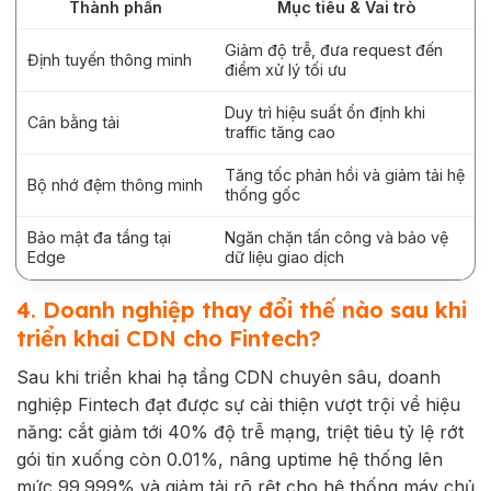
Thành phần
Mục tiêu & Vai trò
Giảm độ trễ, đưa request đến
Định tuyến thông minh
điểm xử lý tối ưu
Duy trì hiệu suất ổn định khi
Cân bằng tải
traffic tăng cao
Tăng tốc phản hồi và giảm tải hệ
Bộ nhớ đệm thông minh
thống gốc
Bảo mật đa tầng tại
Ngăn chặn tấn công và bảo vệ
Edge
dữ liệu giao dịch
4. Doanh nghiệp thay đổi thế nào sau khi
triển khai CDN cho Fintech?
Sau khi triển khai hạ tầng CDN chuyên sâu, doanh
nghiệp Fintech đạt được sự cải thiện vượt trội về hiệu
năng: cắt giảm tới 40% độ trễ mạng, triệt tiêu tỷ lệ rớt
gói tin xuống còn 0.01%, nâng uptime hệ thống lên
mức 99.999% và giảm tải rõ rệt cho hệ thống máy chủ