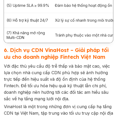
(5) Uptime SLA ≥ 99.9%
Đảm bảo hệ thống hoạt động ổn địn
(6) Hỗ trợ kỹ thuật 24/7
Xử lý sự cố nhanh trong môi trường 
(7) Khả năng mở rộng
Tránh phụ thuộc vào một nhà cung
Multi-CDN
6. Dịch vụ CDN VinaHost – Giải pháp tối
ưu cho doanh nghiệp Fintech Việt Nam
Với đặc thù yêu cầu độ trễ thấp và bảo mật cao, việc
lựa chọn nhà cung cấp CDN phù hợp sẽ ảnh hưởng
trực tiếp đến hiệu suất và độ ổn định của hệ thống
Fintech. Để tối ưu hóa hiệu quả kỹ thuật lẫn chi phí,
doanh nghiệp nên hướng tới các đối tác am hiểu sâu
sắc về hạ tầng mạng lưới nội địa.
VinaHost là một trong những đơn vị cung cấp hạ tầng
CDN tại Việt Nam, tập trung vào tối ưu truy cập nội địa