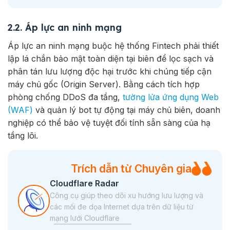
2.2. Áp lực an ninh mạng
Áp lực an ninh mạng buộc hệ thống Fintech phải thiết
lập lá chắn bảo mật toàn diện tại biên để lọc sạch và
phân tán lưu lượng độc hại trước khi chúng tiếp cận
máy chủ gốc (Origin Server). Bằng cách tích hợp
phòng chống DDoS đa tầng,
tường lửa ứng dụng Web
(WAF)
và quản lý bot tự động tại máy chủ biên, doanh
nghiệp có thể bảo vệ tuyệt đối tính sẵn sàng của hạ
tầng lõi.
Trích dẫn từ Chuyên gia
Cloudflare Radar
Công cụ giúp theo dõi xu hướng lưu lượng và
các mối đe dọa Internet dựa trên dữ liệu từ
mạng lưới Cloudflare