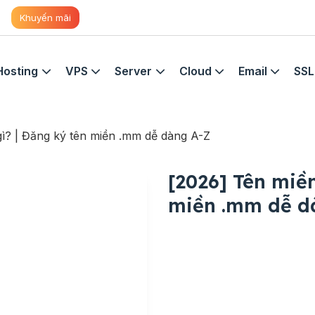
Khuyến mãi
Hosting
VPS
Server
Cloud
Email
SSL
gì? | Đăng ký tên miền .mm dễ dàng A-Z
[2026] Tên miền
miền .mm dễ d