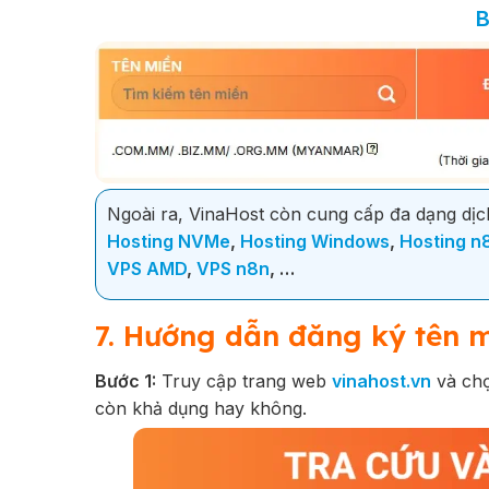
B
Ngoài ra, VinaHost còn cung cấp đa dạng dịch
Hosting NVMe
,
Hosting Windows
,
Hosting n
VPS AMD
,
VPS n8n
, …
7. Hướng dẫn đăng ký tên 
Bước 1:
Truy cập trang web
vinahost.vn
và ch
còn khả dụng hay không.