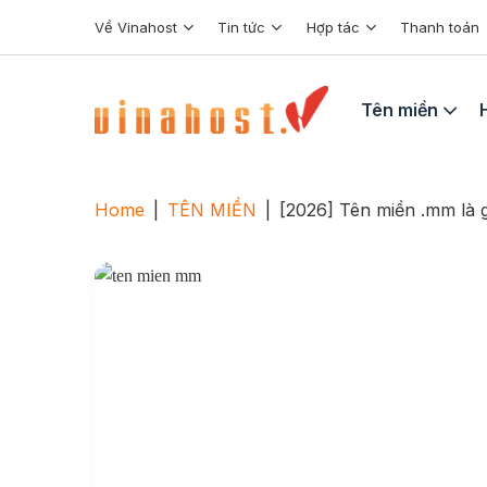
Skip
Về Vinahost
Tin tức
Hợp tác
Thanh toán
to
content
Tên miền
Home
|
TÊN MIỀN
|
[2026] Tên miền .mm là 