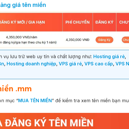
ảng giá tên miền
 vụ lưu trữ web uy tín và chất lượng như:
Hosting giá rẻ
,
8n
,
Hosting doanh nghiệp
,
VPS giá rẻ
,
VPS cao cấp
,
VPS 
miền .mm
ọn mục “
MUA TÊN MIỀN
” để kiểm tra xem tên miền bạn m