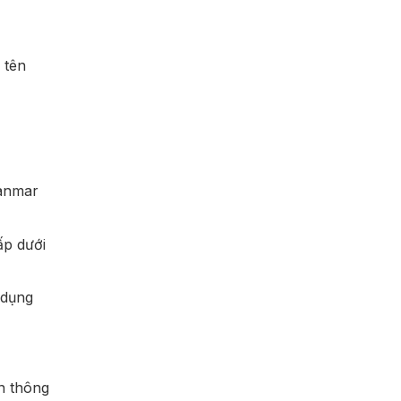
 tên
yanmar
ấp dưới
 dụng
n thông