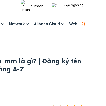
Ngôn ngữ
Tài khoản
Network
Alibaba Cloud
Web
 .mm là gì? | Đăng ký tên
àng A-Z