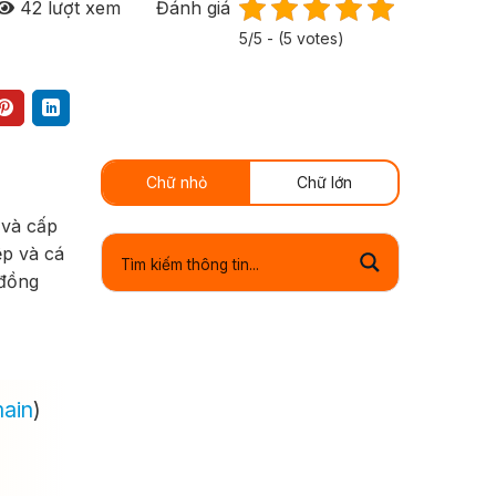
42
lượt xem
Đánh giá
5/5 - (5 votes)
Chữ nhỏ
Chữ lớn
 và cấp
ệp và cá
 đồng
main
)