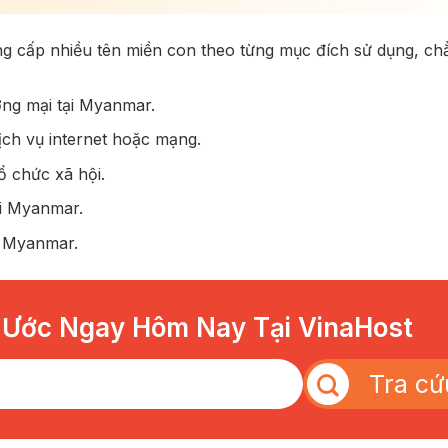
g cấp nhiều tên miền con theo từng mục đích sử dụng, ch
ng mại tại Myanmar.
ch vụ internet hoặc mạng.
ổ chức xã hội.
ại Myanmar.
ủ Myanmar.
 Ước Ngay Hôm Nay Tại VinaHost
Tra cứ