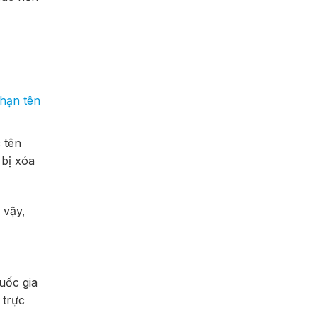
 hạn tên
 tên
 bị xóa
 vậy,
uốc gia
 trực