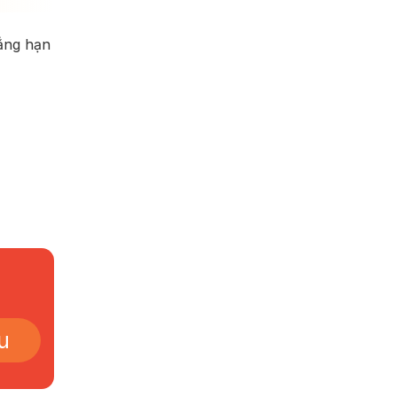
ẳng hạn
u