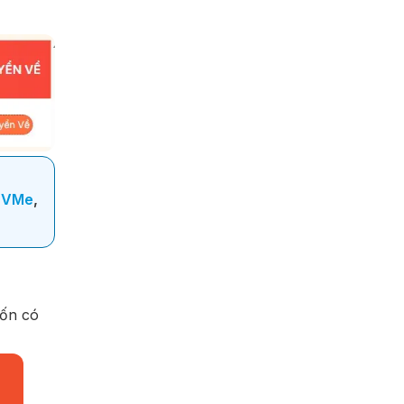
NVMe
,
uốn có