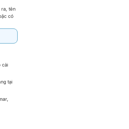
ra, tên
hoặc có
 cải
ng tại
mar,