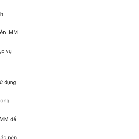
nh
miền .MM
ục vụ
sử dụng
rong
 .MM để
các nền