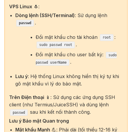
VPS Linux
🐧:
Dòng lệnh (SSH/Terminal)
: Sử dụng lệnh
.
passwd
Đổi mật khẩu cho tài khoản
:
root
.
sudo passwd root
Đổi mật khẩu cho user bất kỳ:
sudo
.
passwd userName
Lưu ý
: Hệ thống Linux không hiển thị ký tự khi
gõ mật khẩu vì lý do bảo mật.
Trên Điện thoại
📱: Sử dụng các ứng dụng SSH
client (như Termius/JuiceSSH) và dùng lệnh
sau khi kết nối thành công.
passwd
Lưu ý Bảo mật Quan trọng
Mật khẩu Mạnh
💪: Phải dài (tối thiểu 12-16 ký