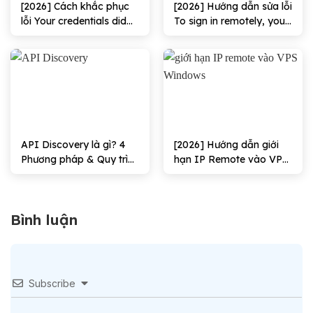
[2026] Cách khắc phục
[2026] Hướng dẫn sửa lỗi
lỗi Your credentials did
To sign in remotely, you
not work hiệu quả
need the right to sign in
through Remote
Desktop Services hiệu
quả
API Discovery là gì? 4
[2026] Hướng dẫn giới
Phương pháp & Quy trình
hạn IP Remote vào VPS
triển khai
Windows Hiệu quả
Bình luận
Subscribe