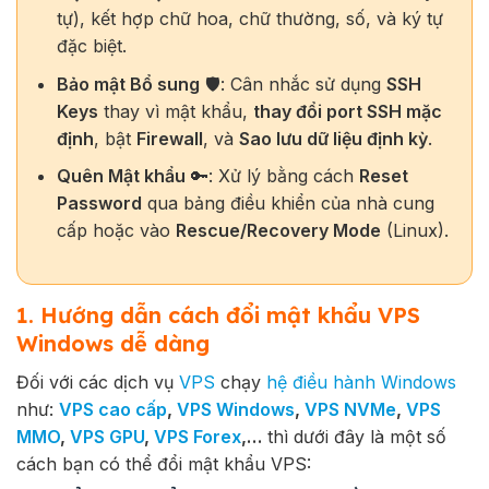
tự), kết hợp chữ hoa, chữ thường, số, và ký tự
đặc biệt.
Bảo mật Bổ sung
🛡️: Cân nhắc sử dụng
SSH
Keys
thay vì mật khẩu,
thay đổi port SSH mặc
định
, bật
Firewall
, và
Sao lưu dữ liệu định kỳ
.
Quên Mật khẩu
🔑: Xử lý bằng cách
Reset
Password
qua bảng điều khiển của nhà cung
cấp hoặc vào
Rescue/Recovery Mode
(Linux).
1. Hướng dẫn cách đổi mật khẩu VPS
Windows dễ dàng
Đối với các dịch vụ
VPS
chạy
hệ điều hành Windows
như:
VPS cao cấp
,
VPS Windows
,
VPS NVMe
,
VPS
MMO
,
VPS GPU
,
VPS Forex
,…
thì dưới đây là một số
cách bạn có thể đổi mật khẩu VPS: