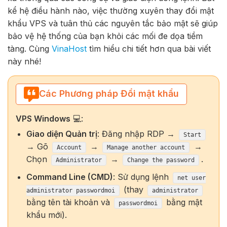
kể hệ điều hành nào, việc thường xuyên thay đổi mật
khẩu VPS và tuân thủ các nguyên tắc bảo mật sẽ giúp
bảo vệ hệ thống của bạn khỏi các mối đe dọa tiềm
tàng. Cùng
VinaHost
tìm hiểu chi tiết hơn qua bài viết
này nhé!
Các Phương pháp Đổi mật khẩu
VPS Windows
💻:
Giao diện Quản trị
: Đăng nhập RDP →
Start
→ Gõ
→
→
Account
Manage another account
Chọn
→
.
Administrator
Change the password
Command Line (CMD)
: Sử dụng lệnh
net user
(thay
administrator passwordmoi
administrator
bằng tên tài khoản và
bằng mật
passwordmoi
khẩu mới).