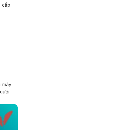
c cấp
g máy
người