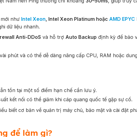
ệt Nam nên Ping thường chỉ khoảng
30–50ms
, giúp truy 
 mới như
Intel Xeon
, Intel Xeon Platinum hoặc
AMD EPYC
hi dữ liệu nhanh.
irewall Anti-DDoS
và hỗ trợ
Auto Backup
định kỳ để bảo 
 vài phút và có thể dễ dàng nâng cấp CPU, RAM hoặc dun
ẫn tồn tại một số điểm hạn chế cần lưu ý.
uất kết nối có thể giảm khi cáp quang quốc tế gặp sự cố.
ểu biết cơ bản về quản trị máy chủ, bảo mật và cài đặt 
ng để làm gì?