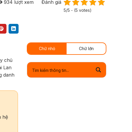
934
lượt xem
Đánh giá
5/5 - (5 votes)
Chữ nhỏ
Chữ lớn
áy chủ
i Lan
g danh
n hệ