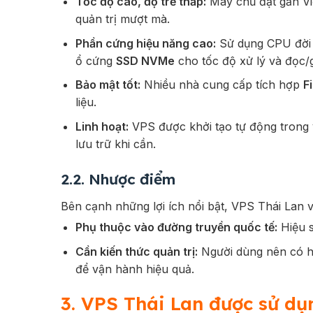
Tốc độ cao, độ trễ thấp:
Máy chủ đặt gần Vi
quản trị mượt mà.
Phần cứng hiệu năng cao:
Sử dụng CPU đời
ổ cứng
SSD NVMe
cho tốc độ xử lý và đọc/g
Bảo mật tốt:
Nhiều nhà cung cấp tích hợp
F
liệu.
Linh hoạt:
VPS được khởi tạo tự động trong
lưu trữ khi cần.
2.2. Nhược điểm
Bên cạnh những lợi ích nổi bật, VPS Thái Lan v
Phụ thuộc vào đường truyền quốc tế:
Hiệu s
Cần kiến thức quản trị:
Người dùng nên có hi
để vận hành hiệu quả.
3. VPS Thái Lan được sử dụ