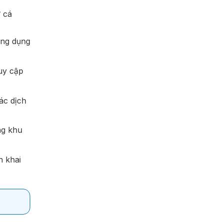
ừ cá
ứng dụng
uy cập
ác dịch
ng khu
n khai