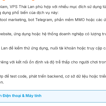
ệt Nam, VPS Thái Lan phù hợp với nhiều mục đích sử dụng t
 dụng phổ biến của dịch vụ này:
tool marketing, bot Telegram, phần mềm MMO hoặc các 
website, ứng dụng hoặc hệ thống doanh nghiệp có lượng tr
i Lan để kiểm thử ứng dụng, nuôi tài khoản hoặc truy cập c
êng với kết nối ổn định và độ trễ thấp cho người chơi tro
 để test code, phát triển backend, cơ sở dữ liệu hoặc triể
ên.
 Điện thoại & Máy tính