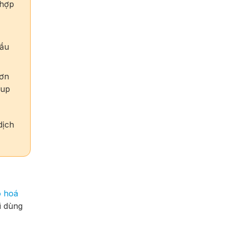
 hợp
cầu
đơn
kup
dịch
o hoá
i dùng