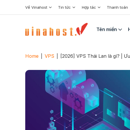
Skip
Về Vinahost
Tin tức
Hợp tác
Thanh toán
to
content
Tên miền
Home
|
VPS
|
[2026] VPS Thái Lan là gì? | 