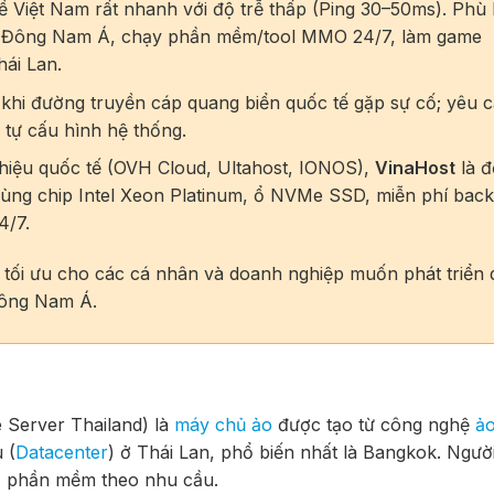
ề Việt Nam rất nhanh với độ trễ thấp (Ping 30–50ms). Phù
ờng Đông Nam Á, chạy phần mềm/tool MMO 24/7, làm game
hái Lan.
 khi đường truyền cáp quang biển quốc tế gặp sự cố; yêu 
 tự cấu hình hệ thống.
iệu quốc tế (OVH Cloud, Ultahost, IONOS),
VinaHost
là 
dùng chip Intel Xeon Platinum, ổ NVMe SSD, miễn phí bac
4/7.
 tối ưu cho các cá nhân và doanh nghiệp muốn phát triển 
Đông Nam Á.
e Server Thailand) là
máy chủ ảo
được tạo từ công nghệ
ả
 (
Datacenter
) ở Thái Lan, phổ biến nhất là Bangkok. Ngườ
h, phần mềm theo nhu cầu.