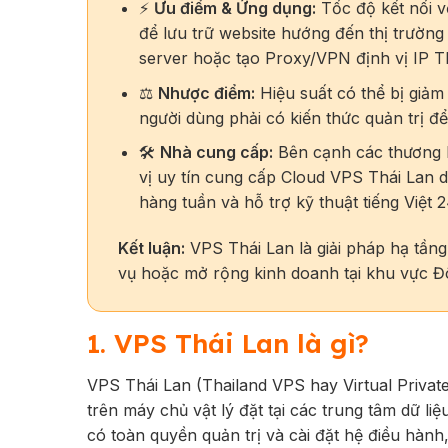
⚡
Ưu điểm & Ứng dụng:
Tốc độ kết nối v
để lưu trữ website hướng đến thị trư
server hoặc tạo Proxy/VPN định vị IP T
⚖️
Nhược điểm:
Hiệu suất có thể bị giảm
người dùng phải có kiến thức quản trị để
🛠️
Nhà cung cấp:
Bên cạnh các thương h
vị uy tín cung cấp Cloud VPS Thái Lan 
hàng tuần và hỗ trợ kỹ thuật tiếng Việt 2
Kết luận:
VPS Thái Lan là giải pháp hạ tầng
vụ hoặc mở rộng kinh doanh tại khu vực 
1. VPS Thái Lan là gì?
VPS Thái Lan (Thailand VPS hay Virtual Privat
trên máy chủ vật lý đặt tại các trung tâm dữ liệu
có toàn quyền quản trị và cài đặt hệ điều hàn