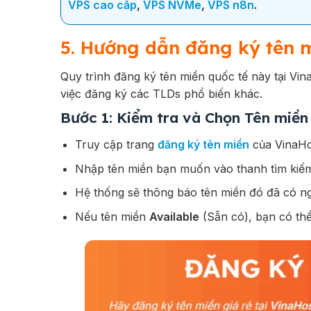
VPS cao cấp
,
VPS NVMe
,
VPS n8n
.
5. Hướng dẫn đăng ký tên m
Quy trình đăng ký tên miền quốc tế này tại Vi
việc đăng ký các TLDs phổ biến khác.
Bước 1: Kiểm tra và Chọn Tên miền
Truy cập trang
đăng ký tên miền
của VinaHo
Nhập tên miền bạn muốn vào thanh tìm ki
Hệ thống sẽ thông báo tên miền đó đã có n
Nếu tên miền
Available
(Sẵn có), bạn có thể