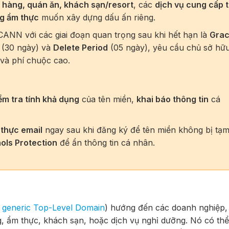
 hàng, quán ăn, khách sạn/resort
, các
dịch vụ cung cấp 
og ẩm thực
muốn xây dựng dấu ấn riêng.
CANN với các giai đoạn quan trọng sau khi hết hạn là
Gra
(30 ngày) và
Delete Period
(05 ngày), yêu cầu chủ sở hữ
và phí chuộc cao.
ểm tra tính khả dụng
của tên miền,
khai báo thông tin
cá
.
 thực email
ngay sau khi đăng ký để tên miền không bị tạ
oIs Protection
để ẩn thông tin cá nhân.
 generic Top-Level Domain
) hướng đến các doanh nghiệp,
 ẩm thực, khách sạn, hoặc dịch vụ nghỉ dưỡng. Nó có thể