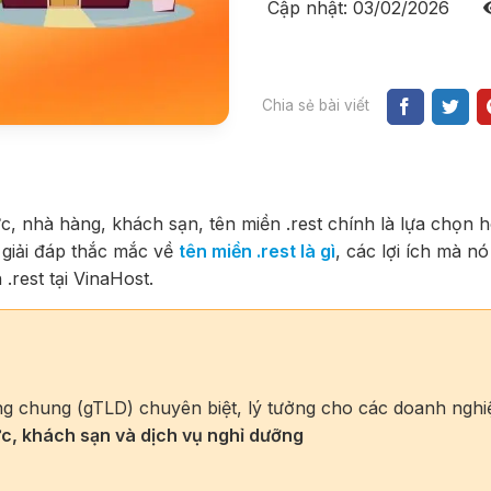
Cập nhật: 03/02/2026
Chia sẻ bài viết
, nhà hàng, khách sạn, tên miền .rest chính là lựa chọn 
 giải đáp thắc mắc về
tên miền .rest là gì
, các lợi ích mà n
 .rest tại VinaHost.
ng chung (gTLD) chuyên biệt, lý tưởng cho các doanh nghi
c, khách sạn và dịch vụ nghỉ dưỡng