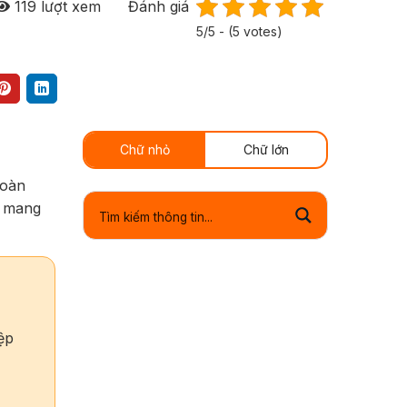
119
lượt xem
Đánh giá
5/5 - (5 votes)
Chữ nhỏ
Chữ lớn
hoàn
ó mang
ệp