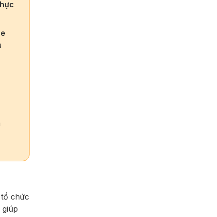
thực
ce
u
m
 tổ chức
 giúp