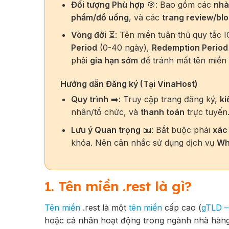
Đối tượng Phù hợp
🎯: Bao gồm các
nhà
phẩm/đồ uống
, và các
trang review/bl
Vòng đời
⏳: Tên miền tuân thủ quy tắc I
Period
(0-40 ngày),
Redemption Period
phải
gia hạn sớm
để tránh mất tên miền 
Hướng dẫn Đăng ký (Tại VinaHost)
Quy trình
➡️: Truy cập trang đăng ký,
ki
nhân/tổ chức, và
thanh toán
trực tuyến
Lưu ý Quan trọng
📧: Bắt buộc phải
xác
khóa. Nên cân nhắc sử dụng dịch vụ
Wh
1. Tên miền .rest là gì?
Tên miền
.rest là một
tên miền
cấp cao (
gTLD –
hoặc cá nhân hoạt động trong ngành nhà hàng,