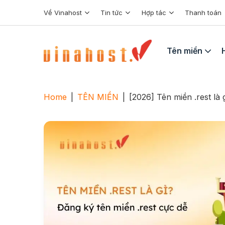
Skip
Về Vinahost
Tin tức
Hợp tác
Thanh toán
to
content
Tên miền
Home
|
TÊN MIỀN
|
[2026] Tên miền .rest là 