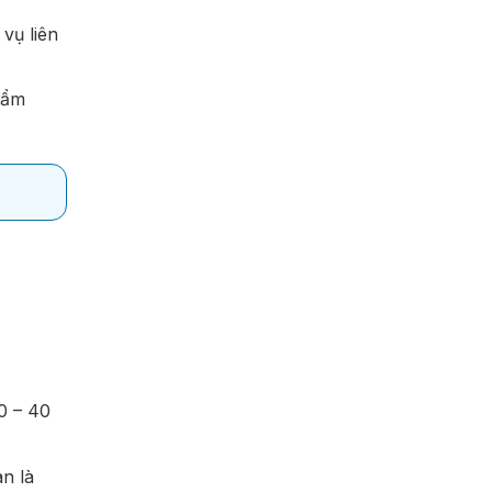
vụ liên
 ẩm
0 – 40
an là