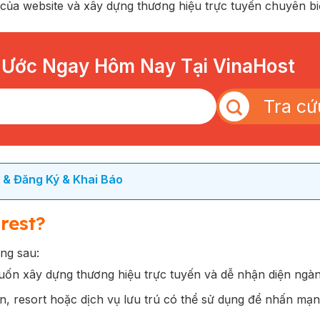
của website và xây dựng thương hiệu trực tuyến chuyên bi
 Ước Ngay Hôm Nay Tại VinaHost
Tra cứ
i & Đăng Ký & Khai Báo
rest?
ng sau:
uốn xây dựng thương hiệu trực tuyến và dễ nhận diện ngà
n, resort hoặc dịch vụ lưu trú có thể sử dụng để nhấn mạn