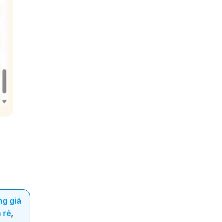
ng giá
 rẻ
,