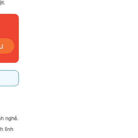
ệt.
u
nh nghề.
h lĩnh