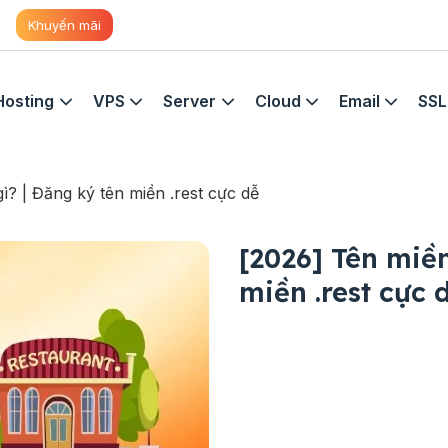
Khuyến mãi
Hosting
VPS
Server
Cloud
Email
SSL
gì? | Đăng ký tên miền .rest cực dễ
[2026] Tên miền
miền .rest cực 