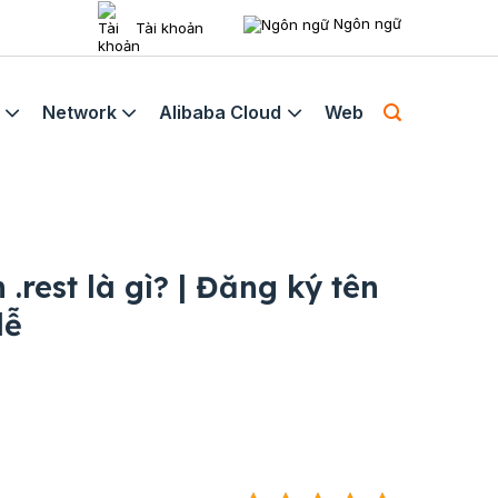
Ngôn ngữ
Tài khoản
Network
Alibaba Cloud
Web
 .rest là gì? | Đăng ký tên
dễ