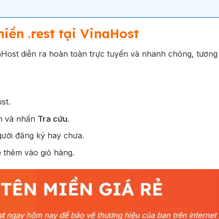
iền .rest tại VinaHost
naHost diễn ra hoàn toàn trực tuyến và nhanh chóng, tương
st.
ếm và nhấn
Tra cứu
.
gười đăng ký hay chưa.
 thêm vào giỏ hàng.