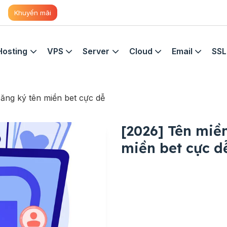
Khuyến mãi
Hosting
VPS
Server
Cloud
Email
SSL
 Đăng ký tên miền bet cực dễ
[2026] Tên miền
miền bet cực d