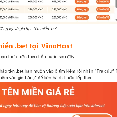
đăng ký và gia hạn tên miền .bet
iền .bet tại VinaHost
 bạn thực hiện theo bốn bước sau đây:
hập tên .bet bạn muốn vào ô tìm kiếm rồi nhấn “Tra cứu”.
êm vào giỏ hàng” để tiến hành bước tiếp theo.