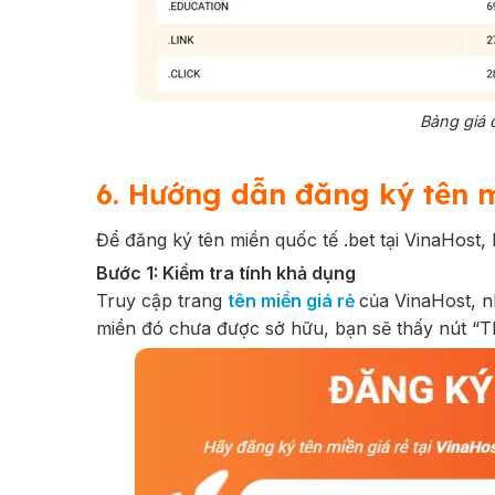
Bảng giá 
6. Hướng dẫn đăng ký tên m
Để đăng ký tên miền quốc tế .bet tại VinaHost,
Bước 1: Kiểm tra tính khả dụng
Truy cập trang
tên miền giá rẻ
của VinaHost, n
miền đó chưa được sở hữu, bạn sẽ thấy nút “Th