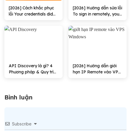
[2026] Cách khắc phục
[2026] Hướng dẫn sửa lỗi
lỗi Your credentials did
To sign in remotely, you
not work hiệu quả
need the right to sign in
through Remote
Desktop Services hiệu
quả
API Discovery là gì? 4
[2026] Hướng dẫn giới
Phương pháp & Quy trình
hạn IP Remote vào VPS
triển khai
Windows Hiệu quả
Bình luận
Subscribe