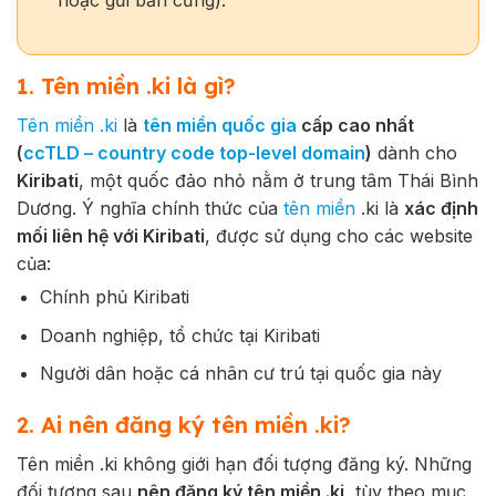
hoặc gửi bản cứng).
1. Tên miền .ki là gì?
Tên miền
.ki
là
tên miền quốc gia
cấp cao nhất
(
ccTLD – country code top-level domain
)
dành cho
Kiribati
, một quốc đảo nhỏ nằm ở trung tâm Thái Bình
Dương. Ý nghĩa chính thức của
tên miền
.ki
là
xác định
mối liên hệ với Kiribati
, được sử dụng cho các website
của:
Chính phủ Kiribati
Doanh nghiệp, tổ chức tại Kiribati
Người dân hoặc cá nhân cư trú tại quốc gia này
2. Ai nên đăng ký tên miền .ki?
Tên miền .ki không giới hạn đối tượng đăng ký. Những
đối tượng sau
nên đăng ký tên miền
.ki
, tùy theo mục