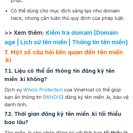
phục.
Có thể dùng cho mục đích sáng tạo như domain
hack, nhưng cần tuân thủ quy định của pháp luật.
>> Xem thêm:
Kiểm tra domain [Domain
age | Lịch sử tên miền | Thông tin tên miền]
7. Một số câu hỏi liên quan đến tên miền
.ki
7.1. Liệu có thể ẩn thông tin đăng ký tên
miền .ki không?
Dịch vụ
WhoIs Protection
của VinaHost có thể giúp
bạn ẩn thông tin (
WHOIS
) đăng ký tên miền .ki, bảo vệ
danh tính.
7.2. Thời gian đăng ký tên miền .ki tối thiểu
bao lâu?
Tên miền
.ki
cho phép đăng ký với thời hạn
tối thiểu là