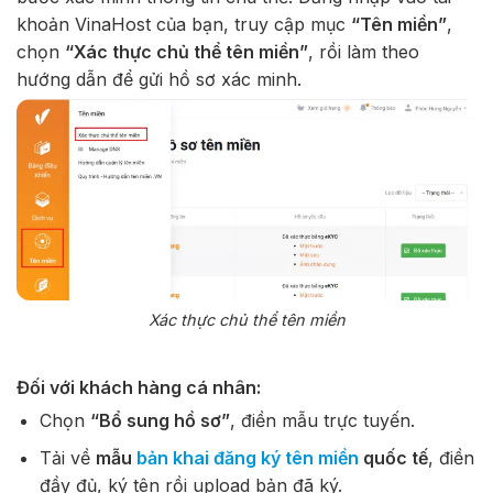
khoản VinaHost của bạn, truy cập mục
“Tên miền”
,
chọn
“Xác thực chủ thể tên miền”
, rồi làm theo
hướng dẫn để gửi hồ sơ xác minh.
Xác thực chủ thể tên miền
Đối với khách hàng cá nhân:
Chọn
“Bổ sung hồ sơ”
, điền mẫu trực tuyến.
Tải về
mẫu
bản khai đăng ký tên miền
quốc tế
, điền
đầy đủ, ký tên rồi upload bản đã ký.