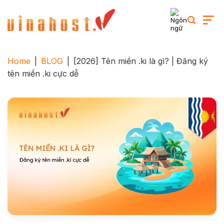
Skip
to
content
Home
|
BLOG
|
[2026] Tên miền .ki là gì? | Đăng ký
tên miền .ki cực dễ