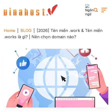
Skip
to
content
Home
|
BLOG
|
[2026] Tên miền .work & Tên miền
.works là gì? | Nên chọn domain nào?