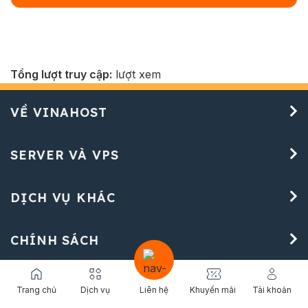
Tổng lượt truy cập:
lượt xem
VỀ VINAHOST
SERVER VÀ VPS
DỊCH VỤ KHÁC
CHÍNH SÁCH
CÔNG TY TNHH VINAHOST
Trang chủ
Dịch vụ
Liên hệ
Khuyến mãi
Tài khoản