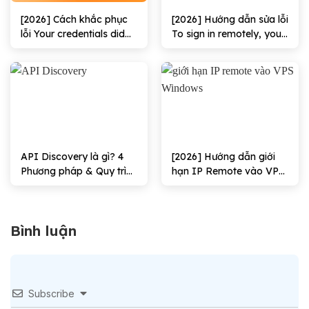
[2026] Cách khắc phục
[2026] Hướng dẫn sửa lỗi
lỗi Your credentials did
To sign in remotely, you
not work hiệu quả
need the right to sign in
through Remote
Desktop Services hiệu
quả
API Discovery là gì? 4
[2026] Hướng dẫn giới
Phương pháp & Quy trình
hạn IP Remote vào VPS
triển khai
Windows Hiệu quả
Bình luận
Subscribe