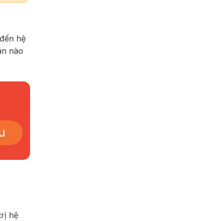
 đến hệ
ân nào
u
rị hệ