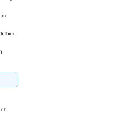
oặc
ới thiệu
g.
ịnh.