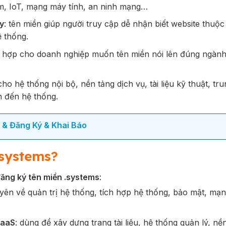
ềm, IoT, mạng máy tính, an ninh mạng…
y
: tên miền giúp người truy cập dễ nhận biết website thuộc 
ệ thống.
hù hợp cho doanh nghiệp muốn tên miền nói lên đúng ngàn
cho hệ thống nội bộ, nền tảng dịch vụ, tài liệu kỹ thuật, tr
n đến hệ thống.
i & Đăng Ký & Khai Báo
 systems?
đăng ký tên miền .systems
:
uyên về quản trị hệ thống, tích hợp hệ thống, bảo mật, mạ
SaaS
: dùng để xây dựng trang tài liệu, hệ thống quản lý, nề