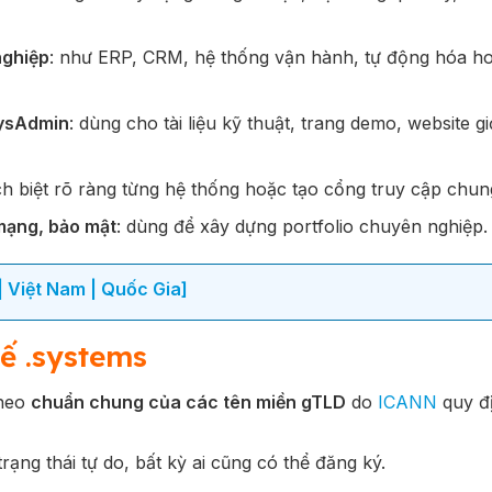
nghiệp
: như ERP, CRM, hệ thống vận hành, tự động hóa h
SysAdmin
: dùng cho tài liệu kỹ thuật, trang demo, website gi
h biệt rõ ràng từng hệ thống hoặc tạo cổng truy cập chun
 mạng, bảo mật
: dùng để xây dựng portfolio chuyên nghiệp.
 Việt Nam | Quốc Gia]
tế .systems
theo
chuẩn chung của các tên miền gTLD
do
ICANN
quy đ
rạng thái tự do, bất kỳ ai cũng có thể đăng ký.