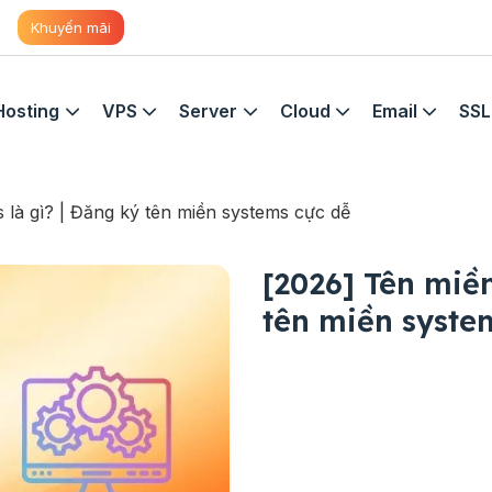
Khuyến mãi
Hosting
VPS
Server
Cloud
Email
SSL
 là gì? | Đăng ký tên miền systems cực dễ
[2026] Tên miền
tên miền syste