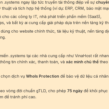
 .systems ngay lập tức truyền tải thông điệp về sự
chuyê
ỹ thuật và tích hợp hệ thống (ví dụ: ERP, CRM, bảo mật mạ
i cho các công ty IT, nhà phát triển phần mềm (SaaS),
s, và bất kỳ ai cung cấp giải pháp dựa trên nền tảng kỹ th
 dùng cho website chính thức, tài liệu kỹ thuật, nền tảng dị
ng.
 miền .systems tại các nhà cung cấp như VinaHost rất nha
thông tin chính xác, thanh toán, và
xác minh chủ thể
theo
ể chọn dịch vụ
WhoIs Protection
để bảo vệ dữ liệu cá nhân
heo vòng đời chuẩn gTLD, cho phép
75 ngày
để khôi phục
m để tránh phí cao.