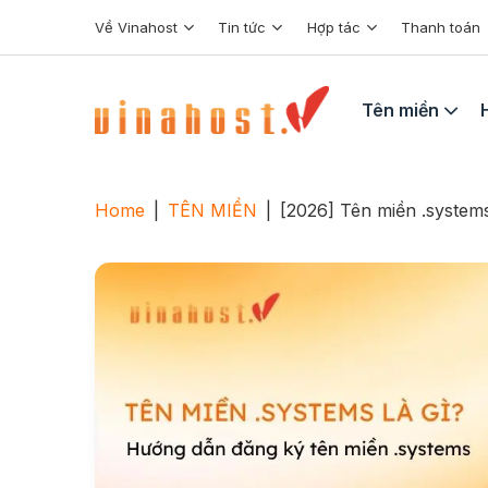
Skip
Về Vinahost
Tin tức
Hợp tác
Thanh toán
to
content
Tên miền
Home
|
TÊN MIỀN
|
[2026] Tên miền .systems