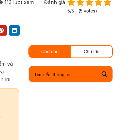
113
lượt xem
Đánh giá
5/5 - (5 votes)
Chữ nhỏ
Chữ lớn
mềm và
và
 lợi.
h