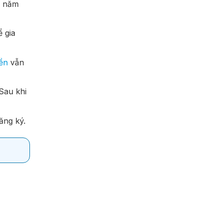
0 năm
 gia
ền
vẫn
Sau khi
ăng ký.