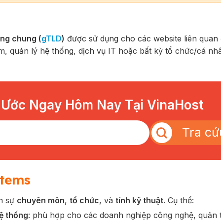
ng chung (
gTLD
)
được sử dụng cho các website liên quan
m, quản lý hệ thống, dịch vụ IT hoặc bất kỳ tổ chức/cá nh
 Ước Ngay Hôm Nay Tại VinaHost
Tra cứ
stems
ện sự
chuyên môn
,
tổ chức
, và
tính kỹ thuật
. Cụ thể:
hệ thống
: phù hợp cho các doanh nghiệp công nghệ, quản t