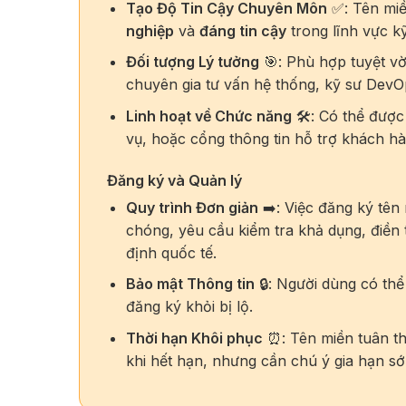
Tạo Độ Tin Cậy Chuyên Môn
✅: Tên miền
nghiệp
và
đáng tin cậy
trong lĩnh vực k
Đối tượng Lý tưởng
🎯: Phù hợp tuyệt vờ
chuyên gia tư vấn hệ thống, kỹ sư DevOp
Linh hoạt về Chức năng
🛠️: Có thể được
vụ, hoặc cổng thông tin hỗ trợ khách hà
Đăng ký và Quản lý
Quy trình Đơn giản
➡️: Việc đăng ký tên
chóng, yêu cầu kiểm tra khả dụng, điền 
định quốc tế.
Bảo mật Thông tin
🔒: Người dùng có th
đăng ký khỏi bị lộ.
Thời hạn Khôi phục
⏰: Tên miền tuân t
khi hết hạn, nhưng cần chú ý gia hạn sớ