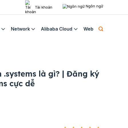
Ngôn ngữ
Tài khoản
Network
Alibaba Cloud
Web
 .systems là gì? | Đăng ký
ms cực dễ