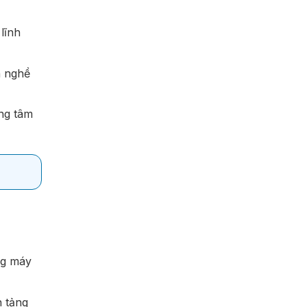
lĩnh
h nghề
ung tâm
ng máy
n tảng