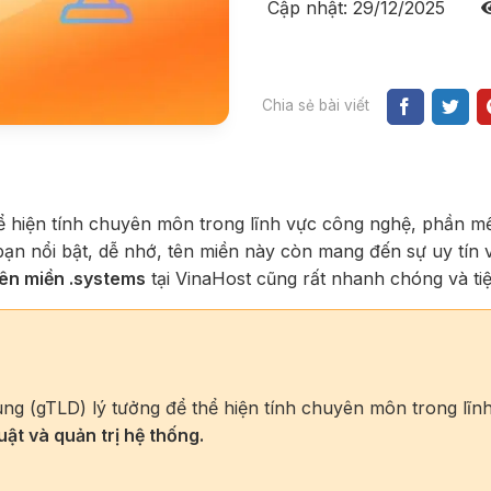
Cập nhật: 29/12/2025
Chia sẻ bài viết
ể hiện tính chuyên môn trong lĩnh vực công nghệ, phần 
bạn nổi bật, dễ nhớ, tên miền này còn mang đến sự uy tín 
tên miền .systems
tại VinaHost cũng rất nhanh chóng và tiện
ng (gTLD) lý tưởng để thể hiện tính chuyên môn trong lĩn
ật và quản trị hệ thống.