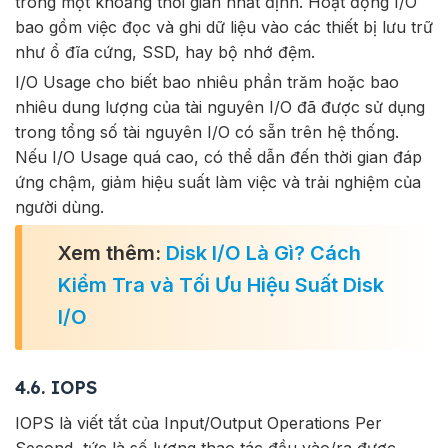
trong một khoảng thời gian nhất định. Hoạt động I/O
bao gồm việc đọc và ghi dữ liệu vào các thiết bị lưu trữ
như ổ đĩa cứng, SSD, hay bộ nhớ đệm.
I/O Usage cho biết bao nhiêu phần trăm hoặc bao
nhiêu dung lượng của tài nguyên I/O đã được sử dụng
trong tổng số tài nguyên I/O có sẵn trên hệ thống.
Nếu I/O Usage quá cao, có thể dẫn đến thời gian đáp
ứng chậm, giảm hiệu suất làm việc và trải nghiệm của
người dùng.
Xem thêm:
Disk I/O Là Gì? Cách
Kiểm Tra và Tối Ưu Hiệu Suất Disk
I/O
4.6. IOPS
IOPS là viết tắt của Input/Output Operations Per