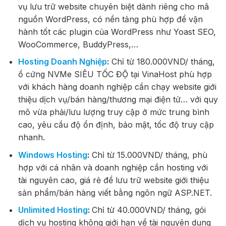
vụ lưu trữ website chuyên biệt dành riêng cho mã
nguồn WordPress, có nền tảng phù hợp để vận
hành tốt các plugin của WordPress như Yoast SEO,
WooCommerce, BuddyPress,…
Hosting Doanh Nghiệp
:
Chỉ từ 180.000VND/ tháng,
ổ cứng NVMe SIÊU TỐC ĐỘ tại VinaHost phù hợp
với khách hàng doanh nghiệp cần chạy website giới
thiệu dịch vụ/bán hàng/thương mại điện tử… với quy
mô vừa phải/lưu lượng truy cập ở mức trung bình
cao, yêu cầu độ ổn định, bảo mật, tốc độ truy cập
nhanh.
Windows Hosting
:
Chỉ từ 15.000VND/ tháng, phù
hợp với cá nhân và doanh nghiệp cần hosting với
tài nguyên cao, giá rẻ để lưu trữ website giới thiệu
sản phẩm/bán hàng viết bằng ngôn ngữ ASP.NET.
Unlimited Hosting
:
Chỉ từ 40.000VND/ tháng, gói
dịch vụ hosting không giới hạn về tài nguyên dung