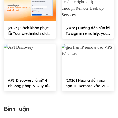
[2026] Cách khắc phục
[2026] Hướng dẫn sửa lỗi
lỗi Your credentials did
To sign in remotely, you
not work hiệu quả
need the right to sign in
through Remote
Desktop Services hiệu
quả
API Discovery là gì? 4
[2026] Hướng dẫn giới
Phương pháp & Quy trình
hạn IP Remote vào VPS
triển khai
Windows Hiệu quả
Bình luận