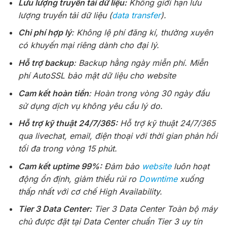
Lưu lượng truyền tải dữ liệu:
Không giới hạn lưu
lượng truyền tải dữ liệu (
data transfer
).
Chi phí hợp lý
: Không lệ phí đăng kí, thường xuyên
có khuyến mại riêng dành cho đại lý.
Hỗ trợ backup
: Backup hằng ngày miễn phí. Miễn
phí AutoSSL bảo mật dữ liệu cho website
Cam kết hoàn tiền
: Hoàn trong vòng 30 ngày đầu
sử dụng dịch vụ không yêu cầu lý do.
Hỗ trợ kỹ thuật 24/7/365:
Hỗ trợ kỹ thuật 24/7/365
qua livechat, email, điện thoại với thời gian phản hồi
tối đa trong vòng 15 phút.
Cam kết uptime 99%:
Đảm bảo
website
luôn hoạt
động ổn định, giảm thiểu rủi ro
Downtime
xuống
thấp nhất với cơ chế High Availability.
Tier 3 Data Center:
Tier 3 Data Center Toàn bộ máy
chủ được đặt tại Data Center chuẩn Tier 3 uy tín