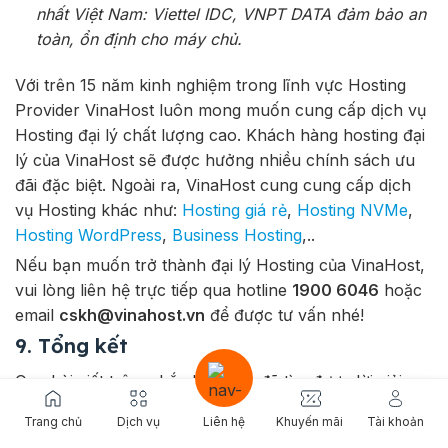
nhất Việt Nam: Viettel IDC, VNPT DATA đảm bảo an
toàn, ổn định cho máy chủ.
Với trên 15 năm kinh nghiệm trong lĩnh vực Hosting
Provider VinaHost luôn mong muốn cung cấp dịch vụ
Hosting đại lý chất lượng cao. Khách hàng hosting đại
lý của VinaHost sẽ được hưởng nhiều chính sách ưu
đãi đặc biệt. Ngoài ra, VinaHost cung cung cấp dịch
vụ Hosting khác như:
Hosting giá rẻ
,
Hosting NVMe
,
Hosting WordPress
,
Business Hosting
,..
Nếu bạn muốn trở thành đại lý Hosting của VinaHost,
vui lòng liên hệ trực tiếp qua hotline
1900 6046
hoặc
email
cskh@vinahost.vn
để được tư vấn nhé!
9. Tổng kết
Qua bài viết trên, chắc hẳn bạn đã tìm được lời giải
cho câu hỏi “
Reseller Hosting là gì
?” và “Làm thế nào
Trang chủ
Dịch vụ
Liên hệ
Khuyến mãi
Tài khoản
để kiếm tiền với Reseller Hosting”. Ta có thể thấy,