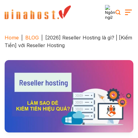
Skip
to
content
Home
|
BLOG
|
[2026] Reseller Hosting là gì? | [Kiếm
Tiền] với Reseller Hosting