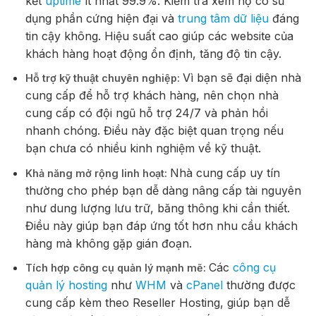
kết
uptime
ít nhất 99.9%. Kiểm tra xem họ có sử
dụng phần cứng hiện đại và
trung tâm dữ liệu
đáng
tin cậy không. Hiệu suất cao giúp các website của
khách hàng hoạt động ổn định, tăng độ tin cậy.
Vì bạn sẽ đại diện nhà
Hỗ trợ kỹ thuật chuyên nghiệp:
cung cấp để hỗ trợ khách hàng, nên chọn nhà
cung cấp có đội ngũ hỗ trợ 24/7 và phản hồi
nhanh chóng. Điều này đặc biệt quan trọng nếu
bạn chưa có nhiều kinh nghiệm về kỹ thuật.
Nhà cung cấp uy tín
Khả năng mở rộng linh hoạt:
thường cho phép bạn dễ dàng nâng cấp tài nguyên
như dung lượng lưu trữ, băng thông khi cần thiết.
Điều này giúp bạn đáp ứng tốt hơn nhu cầu khách
hàng mà không gặp gián đoạn.
Các
công cụ
Tích hợp công cụ quản lý mạnh mẽ:
quản lý hosting
như
WHM
và
cPanel
thường được
cung cấp kèm theo Reseller Hosting, giúp bạn dễ