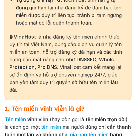
động gia hạn
tại nhà đăng ký để đảm bảo tên
miền được duy trì liên tục, tránh bị tạm ngừng
hoặc mất do lỗi quên thanh toán.
🔒 VinaHost
là nhà đăng ký tên miền chính thức,
uy tín tại Việt Nam, cung cấp dịch vụ quản lý tên
miền an toàn, hỗ trợ đăng ký dài hạn và các tính
năng bảo mật nâng cao như
DNSSEC, WhoIs
Protection, Pro DNS
. VinaHost cam kết mang lại
sự ổn định và hỗ trợ chuyên nghiệp 24/7, giúp
bạn yên tâm duy trì quyền sở hữu tên miền lâu
dài.
1. Tên miền vĩnh viễn là gì?
Tên miền
vĩnh viễn
(hay còn gọi là
tên miền trọn đời
)
là cách gọi một
tên miền
mà người dùng
chỉ cần thanh
toán một lần
và
không phải
gia hạn tên miền
hàng