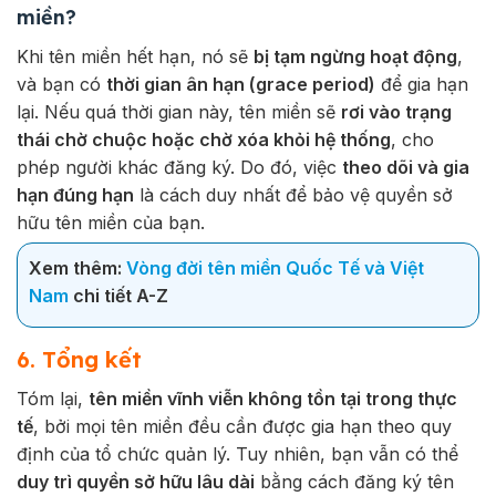
miền?
Khi tên miền hết hạn, nó sẽ
bị tạm ngừng hoạt động
,
và bạn có
thời gian ân hạn (grace period)
để gia hạn
lại. Nếu quá thời gian này, tên miền sẽ
rơi vào trạng
thái chờ chuộc hoặc chờ xóa khỏi hệ thống
, cho
phép người khác đăng ký. Do đó, việc
theo dõi và gia
hạn đúng hạn
là cách duy nhất để bảo vệ quyền sở
hữu tên miền của bạn.
Xem thêm:
Vòng đời tên miền Quốc Tế và Việt
Nam
chi tiết A-Z
6. Tổng kết
Tóm lại,
tên miền vĩnh viễn không tồn tại trong thực
tế
, bởi mọi tên miền đều cần được gia hạn theo quy
định của tổ chức quản lý. Tuy nhiên, bạn vẫn có thể
duy trì quyền sở hữu lâu dài
bằng cách đăng ký tên