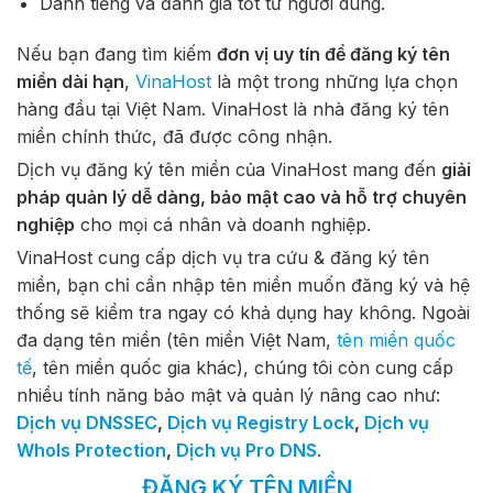
Danh tiếng và đánh giá tốt từ người dùng.
Nếu bạn đang tìm kiếm
đơn vị uy tín để đăng ký tên
miền dài hạn
,
VinaHost
là một trong những lựa chọn
hàng đầu tại Việt Nam. VinaHost là nhà đăng ký tên
miền chính thức, đã được công nhận.
Dịch vụ đăng ký tên miền của VinaHost mang đến
giải
pháp quản lý dễ dàng, bảo mật cao và hỗ trợ chuyên
nghiệp
cho mọi cá nhân và doanh nghiệp.
VinaHost cung cấp dịch vụ tra cứu & đăng ký tên
miền, bạn chỉ cần nhập tên miền muốn đăng ký và hệ
thống sẽ kiểm tra ngay có khả dụng hay không. Ngoài
đa dạng tên miền (tên miền Việt Nam,
tên miền quốc
tế
, tên miền quốc gia khác), chúng tôi còn cung cấp
nhiều tính năng bảo mật và quản lý nâng cao như:
Dịch vụ DNSSEC
,
Dịch vụ Registry Lock
,
Dịch vụ
WhoIs Protection
,
Dịch vụ Pro DNS
.
ĐĂNG KÝ TÊN MIỀN