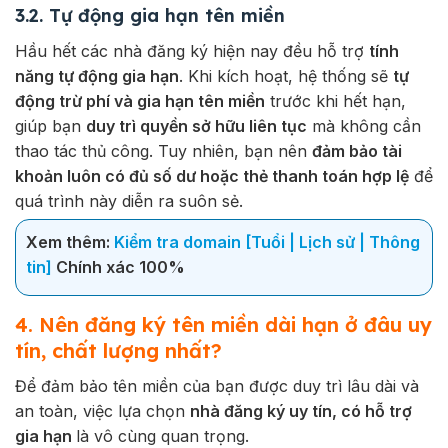
3.2. Tự động gia hạn tên miền
Hầu hết các nhà đăng ký hiện nay đều hỗ trợ
tính
năng tự động gia hạn
. Khi kích hoạt, hệ thống sẽ
tự
động trừ phí và gia hạn tên miền
trước khi hết hạn,
giúp bạn
duy trì quyền sở hữu liên tục
mà không cần
thao tác thủ công. Tuy nhiên, bạn nên
đảm bảo tài
khoản luôn có đủ số dư hoặc thẻ thanh toán hợp lệ
để
quá trình này diễn ra suôn sẻ.
Xem thêm:
Kiểm tra domain [Tuổi | Lịch sử | Thông
tin]
Chính xác 100%
4. Nên đăng ký tên miền dài hạn ở đâu uy
tín, chất lượng nhất?
Để đảm bảo tên miền của bạn được duy trì lâu dài và
an toàn, việc lựa chọn
nhà đăng ký uy tín, có hỗ trợ
gia hạn
là vô cùng quan trọng.