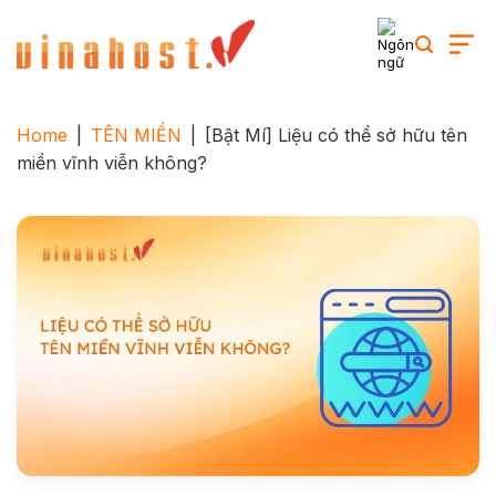
Skip
to
content
Home
|
TÊN MIỀN
|
[Bật Mí] Liệu có thể sở hữu tên
miền vĩnh viễn không?