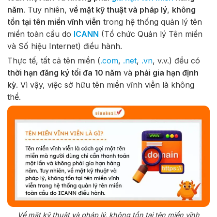
năm
. Tuy nhiên,
về mặt kỹ thuật và pháp lý
,
không
tồn tại tên miền vĩnh viễn
trong hệ thống quản lý tên
miền toàn cầu do
ICANN
(Tổ chức Quản lý Tên miền
và Số hiệu Internet) điều hành.
Thực tế, tất cả tên miền (
.com
,
.net
,
.vn
, v.v.) đều có
thời hạn đăng ký tối đa 10 năm
và
phải gia hạn định
kỳ
. Vì vậy, việc sở hữu tên miền vĩnh viễn là không
thể.
Về mặt kỹ thuật và pháp lý, không tồn tại tên miền vĩnh