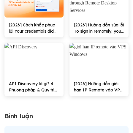
[2026] Cách khắc phục
[2026] Hướng dẫn sửa lỗi
lỗi Your credentials did
To sign in remotely, you
not work hiệu quả
need the right to sign in
through Remote
Desktop Services hiệu
quả
API Discovery là gì? 4
[2026] Hướng dẫn giới
Phương pháp & Quy trình
hạn IP Remote vào VPS
triển khai
Windows Hiệu quả
Bình luận