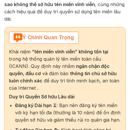
sao không thể sở hữu tên miền vĩnh viễn
, cùng những
cách hiệu quả để duy trì quyền sử dụng tên miền lâu
dài.
Ý Chính Quan Trọng
Khái niệm
“tên miền vĩnh viễn”
không tồn tại
trong hệ thống quản lý tên miền toàn cầu
(ICANN). Quy định này nhằm
ngăn chặn độc
quyền, đầu cơ
và đảm bảo
thông tin chủ sở hữu
luôn chính xác
để duy trì tính minh bạch, an toàn
của Internet .
Duy trì Quyền Sở hữu Lâu dài
Đăng ký Dài hạn
⏳: Bạn nên đăng ký tên miền
với kỳ hạn tối đa (thường là 10 năm) để ổn định
quyền sở hữu và giảm thiểu rủi ro quên gia hạn.
Tự động Gia hạn
🔄: Kích hoạt tính năng
tự