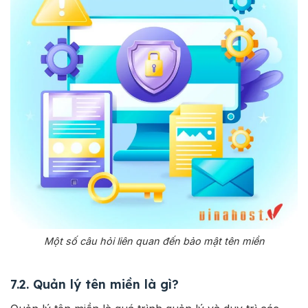
Một số câu hỏi liên quan đến bảo mật tên miền
7.2. Quản lý tên miền là gì?