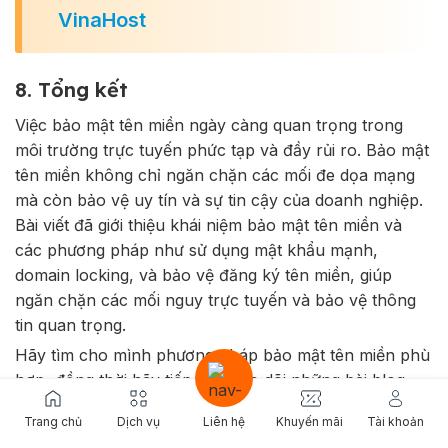
VinaHost
8. Tổng kết
Việc bảo mật tên miền ngày càng quan trọng trong
môi trường trực tuyến phức tạp và đầy rủi ro. Bảo mật
tên miền không chỉ ngăn chặn các mối đe dọa mạng
mà còn bảo vệ uy tín và sự tin cậy của doanh nghiệp.
Bài viết đã giới thiệu khái niệm bảo mật tên miền và
các phương pháp như sử dụng mật khẩu mạnh,
domain locking, và bảo vệ đăng ký tên miền, giúp
ngăn chặn các mối nguy trực tuyến và bảo vệ thông
tin quan trọng.
Hãy tìm cho mình phương pháp bảo mật tên miền phù
hợp, đồng thời hãy tiếp tục theo dõi những bài blog
của VinaHost
TẠI ĐÂY
để có thêm cho mình nhiều
Trang chủ
Dịch vụ
Liên hệ
Khuyến mãi
Tài khoản
kiến thức.
Bạn cũng có thể liên hệ với chúng tôi nếu