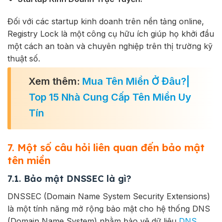
Đối với các startup kinh doanh trên nền tảng online,
Registry Lock là một công cụ hữu ích giúp họ khởi đầu
một cách an toàn và chuyên nghiệp trên thị trường kỹ
thuật số.
Xem thêm:
Mua Tên Miền Ở Đâu?|
Top 15 Nhà Cung Cấp Tên Miền Uy
Tín
7. Một số câu hỏi liên quan đến bảo mật
tên miền
7.1. Bảo mật DNSSEC là gì?
DNSSEC (Domain Name System Security Extensions)
là một tính năng mở rộng bảo mật cho hệ thống DNS
(Domain Name System) nhằm bảo vệ dữ liệu
DNS