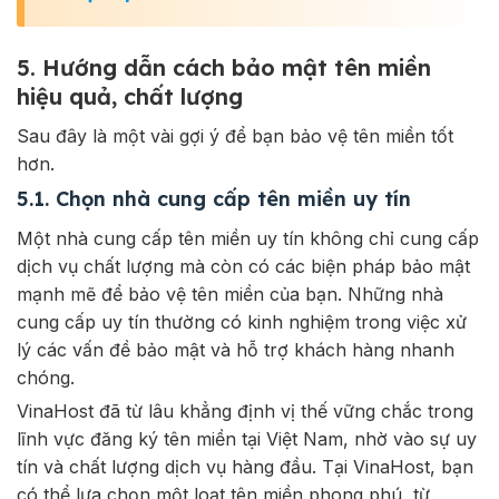
5. Hướng dẫn cách bảo mật tên miền
hiệu quả, chất lượng
Sau đây là một vài gợi ý để bạn bảo vệ tên miền tốt
hơn.
5.1. Chọn nhà cung cấp tên miền uy tín
Một nhà cung cấp tên miền uy tín không chỉ cung cấp
dịch vụ chất lượng mà còn có các biện pháp bảo mật
mạnh mẽ để bảo vệ tên miền của bạn. Những nhà
cung cấp uy tín thường có kinh nghiệm trong việc xử
lý các vấn đề bảo mật và hỗ trợ khách hàng nhanh
chóng.
VinaHost đã từ lâu khẳng định vị thế vững chắc trong
lĩnh vực đăng ký tên miền tại Việt Nam, nhờ vào sự uy
tín và chất lượng dịch vụ hàng đầu. Tại VinaHost, bạn
có thể lựa chọn một loạt tên miền phong phú, từ