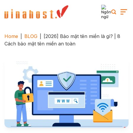
Skip
to
content
Home
|
BLOG
|
[2026] Bảo mật tên miền là gì? | 8
Cách bảo mật tên miền an toàn