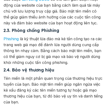
động của website của bạn bằng cách làm quá tải máy
chủ với lưu lượng truy cập giả. Bảo mật tên miền có
thể giúp giảm thiểu ảnh hưởng của các cuộc tấn công
này và đảm bảo website của bạn hoạt động liên tục.
2.3. Phòng chống Phishing
Phishing
là kỹ thuật lừa đảo mà kẻ tấn công tạo ra các
trang web giả mạo để đánh lừa người dùng cung cấp
thông tin nhạy cảm. Bằng cách bảo mật tên miền, bạn
có thể giảm nguy cơ bị giả mạo và bảo vệ người dùng
khỏi những cuộc tấn công phishing.
2.4. Bảo vệ thương hiệu
Tên miền là một phần quan trọng của thương hiệu trực
tuyến của bạn. Bảo mật tên miền giúp ngăn ngừa việc
kẻ xấu đăng ký các tên miền tương tự hoặc giả mạo
thương hiệu của bạn, từ đó bảo vệ uy tín và danh tiếng
của bạn.