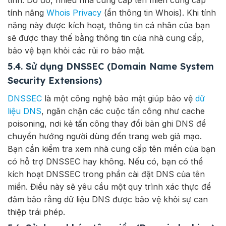
tính. Do đó, nhiều nhà cung cấp tên miền cung cấp
tính năng
Whois Privacy
(ẩn thông tin Whois). Khi tính
năng này được kích hoạt, thông tin cá nhân của bạn
sẽ được thay thế bằng thông tin của nhà cung cấp,
bảo vệ bạn khỏi các rủi ro bảo mật.
5.4. Sử dụng DNSSEC (Domain Name System
Security Extensions)
DNSSEC
là một công nghệ bảo mật giúp bảo vệ
dữ
liệu DNS
, ngăn chặn các cuộc tấn công như cache
poisoning, nơi kẻ tấn công thay đổi bản ghi DNS để
chuyển hướng người dùng đến trang web giả mạo.
Bạn cần kiểm tra xem nhà cung cấp tên miền của bạn
có hỗ trợ DNSSEC hay không. Nếu có, bạn có thể
kích hoạt DNSSEC trong phần cài đặt DNS của tên
miền. Điều này sẽ yêu cầu một quy trình xác thực để
đảm bảo rằng dữ liệu DNS được bảo vệ khỏi sự can
thiệp trái phép.