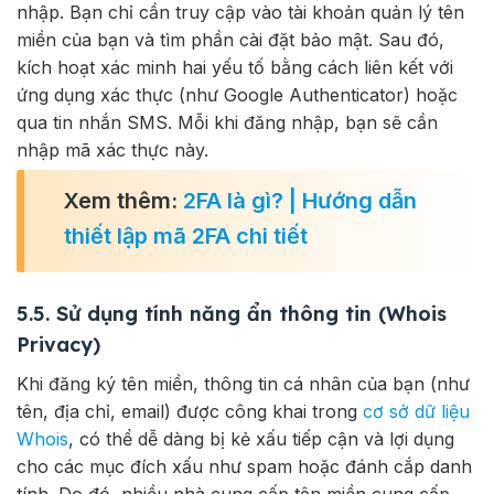
nhập. Bạn chỉ cần truy cập vào tài khoản quản lý tên
miền của bạn và tìm phần cài đặt bảo mật. Sau đó,
kích hoạt xác minh hai yếu tố bằng cách liên kết với
ứng dụng xác thực (như Google Authenticator) hoặc
qua tin nhắn SMS. Mỗi khi đăng nhập, bạn sẽ cần
nhập mã xác thực này.
Xem thêm:
2FA là gì? | Hướng dẫn
thiết lập mã 2FA chi tiết
5.5. Sử dụng tính năng ẩn thông tin (Whois
Privacy)
Khi đăng ký tên miền, thông tin cá nhân của bạn (như
tên, địa chỉ, email) được công khai trong
cơ sở dữ liệu
Whois
, có thể dễ dàng bị kẻ xấu tiếp cận và lợi dụng
cho các mục đích xấu như spam hoặc đánh cắp danh