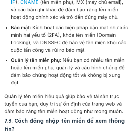
IP
),
CNAME
(tên miền phụ), MX (máy chủ email),
và các bản ghi khác để đảm bảo rằng tên miền
hoạt động chính xác và trỏ đến đúng máy chủ.
Bảo mật:
Kích hoạt các biện pháp bảo mật như xác
minh hai yếu tố (2FA), khóa tên miền (Domain
Locking), và DNSSEC để bảo vệ tên miền khỏi các
cuộc tấn công và rủi ro bảo mật.
Quản lý tên miền phụ:
Nếu bạn có nhiều tên miền
hoặc tên miền phụ, quản lý và cấu hình chúng để
đảm bảo chúng hoạt động tốt và không bị xung
đột.
Quản lý tên miền hiệu quả giúp bảo vệ tài sản trực
tuyến của bạn, duy trì sự ổn định của trang web và
đảm bảo rằng tên miền hoạt động như mong muốn.
7.3. Cách đăng nhập tên miền để xem thông
tin?