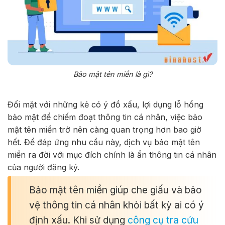
Bảo mật tên miền là gì?
Đối mặt với những kẻ có ý đồ xấu, lợi dụng lỗ hổng
bảo mật để chiếm đoạt thông tin cá nhân, việc bảo
mật tên miền trở nên càng quan trọng hơn bao giờ
hết. Để đáp ứng nhu cầu này, dịch vụ bảo mật tên
miền ra đời với mục đích chính là ẩn thông tin cá nhân
của người đăng ký.
Bảo mật tên miền giúp che giấu và bảo
vệ thông tin cá nhân khỏi bất kỳ ai có ý
định xấu. Khi sử dụng
công cụ tra cứu