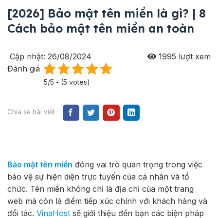
[2026] Bảo mật tên miền là gì? | 8
Cách bảo mật tên miền an toàn
Cập nhật: 26/08/2024
1995
lượt xem
Đánh giá
5/5 - (5 votes)
Chia sẻ bài viết
Bảo mật tên miền
đóng vai trò quan trọng trong việc
bảo vệ sự hiện diện trực tuyến của cá nhân và tổ
chức. Tên miền không chỉ là địa chỉ của một trang
web mà còn là điểm tiếp xúc chính với khách hàng và
đối tác.
VinaHost
sẽ giới thiệu đến bạn các biện pháp