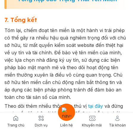
7. Tổng kết
Tóm lại, chiếm đoạt tên miền là một hành vi trái phép
có thể gây ra nhiều hậu quả nghiêm trọng đối với chủ
sở hữu, từ mất quyền kiểm soát website đến thiệt hại
về uy tín và tài chính. Để bảo vệ tên miền của mình,
việc lựa chọn nhà đăng ký uy tín, sử dụng các biện
pháp bảo mật mạnh mẽ và theo dõi hoạt động tên
miền thường xuyên là điều vô cùng quan trọng. Chủ
sở hữu tên miền cần chủ động nắm bắt thông tin và
áp dụng các biện pháp phòng tránh để đảm bảo an
toàn cho tài sản số của mình.
Theo dõi thêm nhiều thông tin thú vị
tại đây
và đừng
ngại ngần liên hệ với VinaHost để được hỗ trợ nhé!
Email: cskh@vinahost.vn
Trang chủ
Dịch vụ
Liên hệ
Khuyến mãi
Tài khoản
Hotline: 1900 6046 phím 1