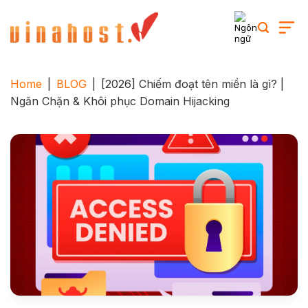
Skip
to
content
Home
|
BLOG
|
[2026] Chiếm đoạt tên miền là gì? |
Ngăn Chặn & Khôi phục Domain Hijacking