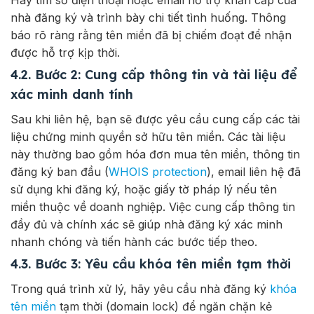
Hãy tìm số điện thoại hoặc email hỗ trợ khẩn cấp của
nhà đăng ký và trình bày chi tiết tình huống. Thông
báo rõ ràng rằng tên miền đã bị chiếm đoạt để nhận
được hỗ trợ kịp thời.
4.2. Bước 2: Cung cấp thông tin và tài liệu để
xác minh danh tính
Sau khi liên hệ, bạn sẽ được yêu cầu cung cấp các tài
liệu chứng minh quyền sở hữu tên miền. Các tài liệu
này thường bao gồm hóa đơn mua tên miền, thông tin
đăng ký ban đầu (
WHOIS protection
), email liên hệ đã
sử dụng khi đăng ký, hoặc giấy tờ pháp lý nếu tên
miền thuộc về doanh nghiệp. Việc cung cấp thông tin
đầy đủ và chính xác sẽ giúp nhà đăng ký xác minh
nhanh chóng và tiến hành các bước tiếp theo.
4.3. Bước 3: Yêu cầu khóa tên miền tạm thời
Trong quá trình xử lý, hãy yêu cầu nhà đăng ký
khóa
tên miền
tạm thời (domain lock) để ngăn chặn kẻ